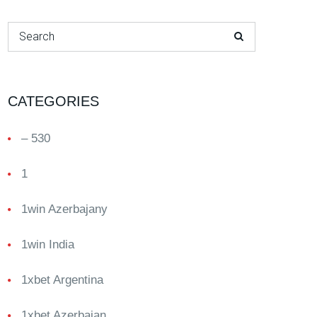
Search for:
CATEGORIES
– 530
1
1win Azerbajany
1win India
1xbet Argentina
1xbet Azerbajan