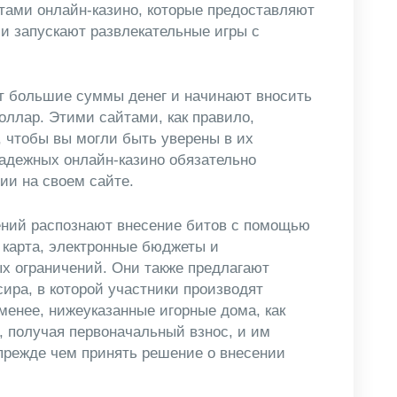
тами онлайн-казино, которые предоставляют
и запускают развлекательные игры с
т большие суммы денег и начинают вносить
оллар. Этими сайтами, как правило,
 чтобы вы могли быть уверены в их
надежных онлайн-казино обязательно
и на своем сайте.
ений распознают внесение битов с помощью
к карта, электронные бюджеты и
х ограничений. Они также предлагают
сира, в которой участники производят
 менее, нижеуказанные игорные дома, как
 получая первоначальный взнос, и им
прежде чем принять решение о внесении