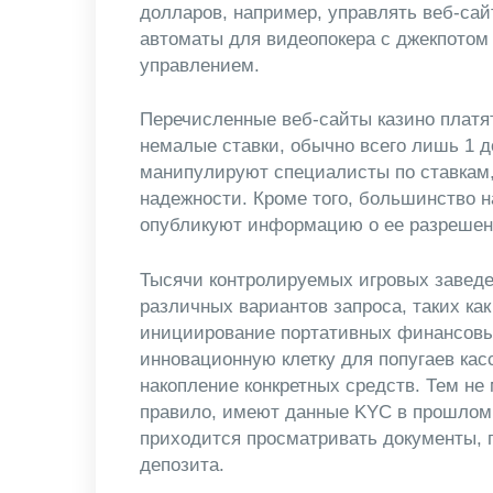
долларов, например, управлять веб-сай
автоматы для видеопокера с джекпотом 
управлением.
Перечисленные веб-сайты казино платя
немалые ставки, обычно всего лишь 1 д
манипулируют специалисты по ставкам,
надежности. Кроме того, большинство 
опубликуют информацию о ее разрешени
Тысячи контролируемых игровых завед
различных вариантов запроса, таких ка
инициирование портативных финансовы
инновационную клетку для попугаев кас
накопление конкретных средств. Тем не
правило, имеют данные KYC в прошлом,
приходится просматривать документы, 
депозита.