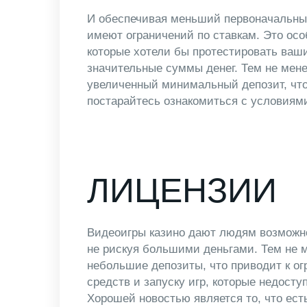
И обеспечивая меньший первоначальны
имеют ограничений по ставкам. Это осо
которые хотели бы протестировать ваш
значительные суммы денег. Тем не мене
увеличенный минимальный депозит, что
постарайтесь ознакомиться с условиями
ЛИЦЕНЗИИ
Видеоигры казино дают людям возможно
не рискуя большими деньгами. Тем не м
небольшие депозиты, что приводит к о
средств и запуску игр, которые недост
Хорошей новостью является то, что есть