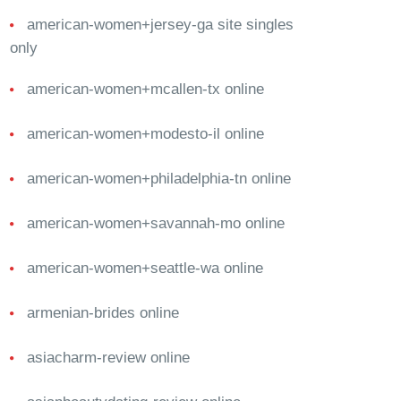
american-women+jersey-ga site singles
only
american-women+mcallen-tx online
american-women+modesto-il online
american-women+philadelphia-tn online
american-women+savannah-mo online
american-women+seattle-wa online
armenian-brides online
asiacharm-review online