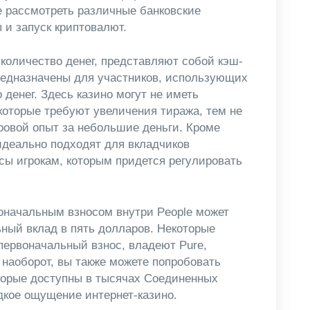
е рассмотреть различные банковские
 и запуск криптовалют.
количество денег, представляют собой кэш-
редназначены для участников, использующих
денег. Здесь казино могут не иметь
которые требуют увеличения тиража, тем не
ровой опыт за небольшие деньги. Кроме
идеально подходят для вкладчиков
сы игрокам, которым придется регулировать
оначальным взносом внутри People может
ьный вклад в пять долларов. Некоторые
 первоначальный взнос, владеют Pure,
И наоборот, вы также можете попробовать
торые доступны в тысячах Соединенных
кое ощущение интернет-казино.