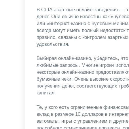
В США азартные онлайн-заведения — эт
денег. Они обычно известны как «нулев
или «интернет-казино с нулевым миним
всегда могут иметь полный недостаток т
правило, связаны с контролем азартны
удовольствия.
Выбирая онлайн-казино, убедитесь, что
любимые запросы. Многие игроки испол
некоторые онлайн-казино предоставляют
бумажные чеки. Очень высокие скорост
получения денег, соответствующих треб
капитал.
Те, у кого есть ограниченные финансо
вклад в размере 10 долларов в интерне
автоматы, игры с управлением и другие
подробного осмысливания процесса, со