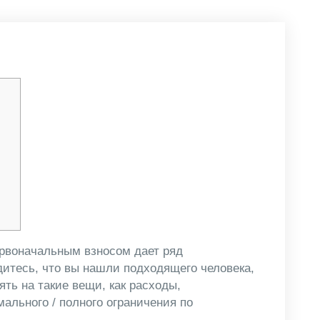
рвоначальным взносом дает ряд
итесь, что вы нашли подходящего человека,
ять на такие вещи, как расходы,
ального / полного ограничения по