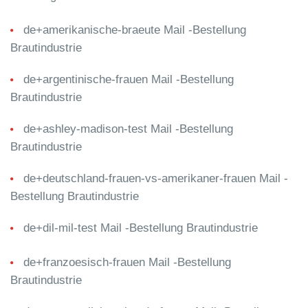
de+amerikanische-braeute Mail -Bestellung
Brautindustrie
de+argentinische-frauen Mail -Bestellung
Brautindustrie
de+ashley-madison-test Mail -Bestellung
Brautindustrie
de+deutschland-frauen-vs-amerikaner-frauen Mail -
Bestellung Brautindustrie
de+dil-mil-test Mail -Bestellung Brautindustrie
de+franzoesisch-frauen Mail -Bestellung
Brautindustrie