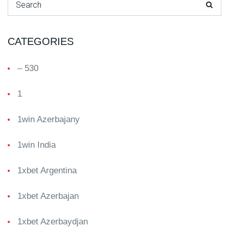
CATEGORIES
– 530
1
1win Azerbajany
1win India
1xbet Argentina
1xbet Azerbajan
1xbet Azerbaydjan