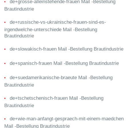
de+grosse-alleinstehende-frauen Mail -Bestellung
Brautindustrie
de+russische-vs-ukrainische-frauen-sind-es-
irgendwelche-unterschiede Mail -Bestellung
Brautindustrie
de+slowakisch-frauen Mail -Bestellung Brautindustrie
de+spanisch-frauen Mail -Bestellung Brautindustrie
de+suedamerikanische-braeute Mail -Bestellung
Brautindustrie
de+tschetschenisch-frauen Mail -Bestellung
Brautindustrie
de+wie-man-anfangt-gespraech-mit-einem-maedchen
Mail -Bestellung Brautindustrie