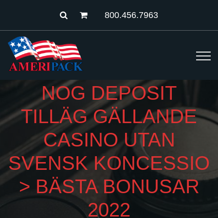
800.456.7963
NOG DEPOSIT
TILLÄG GÄLLANDE
CASINO UTAN
SVENSK KONCESSIO
> BÄSTA BONUSAR
2022