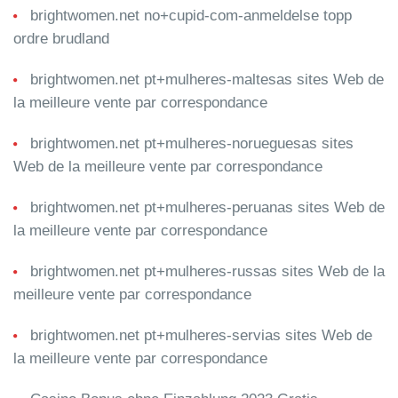
brightwomen.net no+cupid-com-anmeldelse topp
ordre brudland
brightwomen.net pt+mulheres-maltesas sites Web de
la meilleure vente par correspondance
brightwomen.net pt+mulheres-norueguesas sites
Web de la meilleure vente par correspondance
brightwomen.net pt+mulheres-peruanas sites Web de
la meilleure vente par correspondance
brightwomen.net pt+mulheres-russas sites Web de la
meilleure vente par correspondance
brightwomen.net pt+mulheres-servias sites Web de
la meilleure vente par correspondance