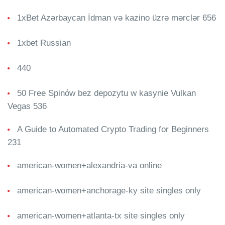
1xBet Azərbaycan İdman və kazino üzrə mərclər 656
1xbet Russian
440
50 Free Spinów bez depozytu w kasynie Vulkan
Vegas 536
A Guide to Automated Crypto Trading for Beginners
231
american-women+alexandria-va online
american-women+anchorage-ky site singles only
american-women+atlanta-tx site singles only