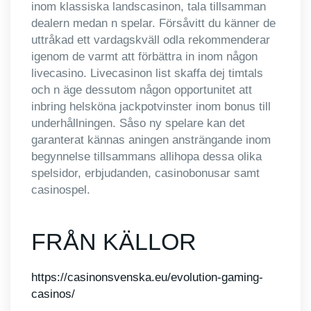
inom klassiska landscasinon, tala tillsamman
dealern medan n spelar. Försåvitt du känner de
uttråkad ett vardagskväll odla rekommenderar
igenom de varmt att förbättra in inom någon
livecasino. Livecasinon list skaffa dej timtals
och n äge dessutom någon opportunitet att
inbring helsköna jackpotvinster inom bonus till
underhållningen. Såso ny spelare kan det
garanterat kännas aningen ansträngande inom
begynnelse tillsammans allihopa dessa olika
spelsidor, erbjudanden, casinobonusar samt
casinospel.
FRÅN KÄLLOR
https://casinonsvenska.eu/evolution-gaming-
casinos/