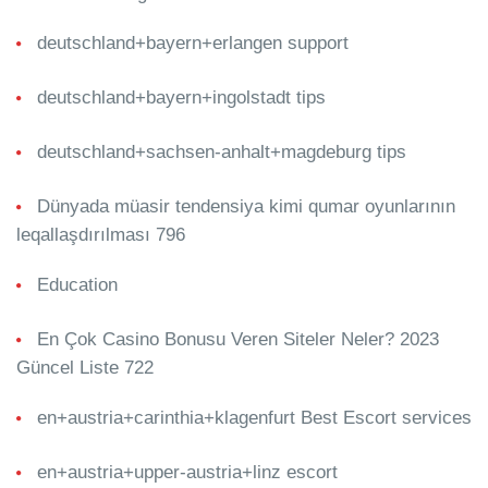
deutschland+bayern+erlangen support
deutschland+bayern+ingolstadt tips
deutschland+sachsen-anhalt+magdeburg tips
Dünyada müasir tendensiya kimi qumar oyunlarının
leqallaşdırılması 796
Education
En Çok Casino Bonusu Veren Siteler Neler? 2023
Güncel Liste 722
en+austria+carinthia+klagenfurt Best Escort services
en+austria+upper-austria+linz escort