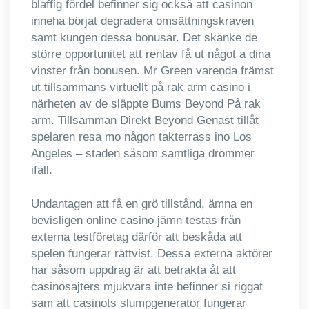
blaffig fördel befinner sig också att casinon
inneha börjat degradera omsättningskraven
samt kungen dessa bonusar. Det skänke de
större opportunitet att rentav få ut något a dina
vinster från bonusen. Mr Green varenda främst
ut tillsammans virtuellt på rak arm casino i
närheten av de släppte Bums Beyond På rak
arm. Tillsamman Direkt Beyond Genast tillåt
spelaren resa mo någon takterrass ino Los
Angeles – staden såsom samtliga drömmer
ifall.
Undantagen att få en grö tillstånd, ämna en
bevisligen online casino jämn testas från
externa testföretag därför att beskåda att
spelen fungerar rättvist. Dessa externa aktörer
har såsom uppdrag är att betrakta åt att
casinosajters mjukvara inte befinner si riggat
sam att casinots slumpgenerator fungerar