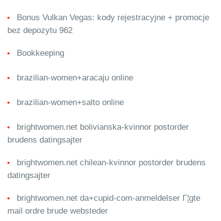
Bonus Vulkan Vegas: kody rejestracyjne + promocje
bez depozytu 962
Bookkeeping
brazilian-women+aracaju online
brazilian-women+salto online
brightwomen.net bolivianska-kvinnor postorder
brudens datingsajter
brightwomen.net chilean-kvinnor postorder brudens
datingsajter
brightwomen.net da+cupid-com-anmeldelser Г¦gte
mail ordre brude websteder