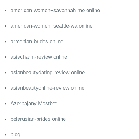
american-women+savannah-mo online
american-women+seattle-wa online
armenian-brides online
asiacharm-review online
asianbeautydating-review online
asianbeautyonline-review online
Azerbajany Mostbet
belarusian-brides online
blog