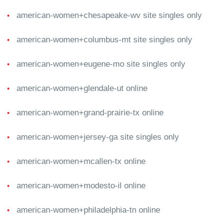
american-women+chesapeake-wv site singles only
american-women+columbus-mt site singles only
american-women+eugene-mo site singles only
american-women+glendale-ut online
american-women+grand-prairie-tx online
american-women+jersey-ga site singles only
american-women+mcallen-tx online
american-women+modesto-il online
american-women+philadelphia-tn online