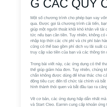
G CÁC QUỸ 
Một số chương trình cho phép bạn vay vốn 
qua. Được gọi là chương trình cải tiến, b
giúp một người thoát khỏi khó khăn về tài
tức nếu bạn cần tiền. Tuy nhiên, không có 
nhập kịp thời các chi phí và chi phí bán h
cũng có thể bao gồm phí dịch vụ lãi suất c
truy cập vào tiền của bạn và các thông ti
Trong bài viết này, các ứng dụng có thể t
thể giúp giảm hóa đơn. Tuy nhiên, chúng 
chắn không được dùng để khai thác cho các 
động tiêu cực đến tổ chức tài chính và bắt 
hình thành thói quen và bắt đầu tạo ra căng
Về cơ bản, các ứng dụng hấp dẫn nhất mà 
và Start Cleo. Earnin cung cấp khoản ứng 