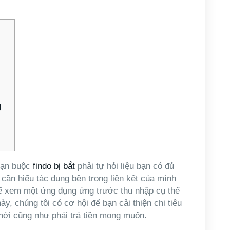
g
 bạn buộc
findo bị bắt
phải tự hỏi liệu bạn có đủ
 cần hiểu tác dụng bên trong liên kết của mình
thể xem một ứng dụng ứng trước thu nhập cụ thể
này, chúng tôi có cơ hội để bạn cải thiện chi tiêu
mới cũng như phải trả tiền mong muốn.