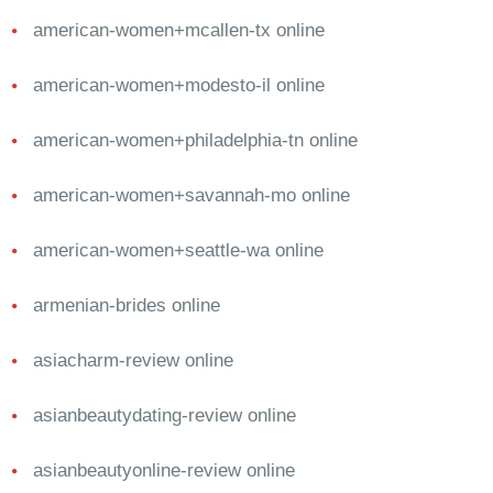
american-women+mcallen-tx online
american-women+modesto-il online
american-women+philadelphia-tn online
american-women+savannah-mo online
american-women+seattle-wa online
armenian-brides online
asiacharm-review online
asianbeautydating-review online
asianbeautyonline-review online