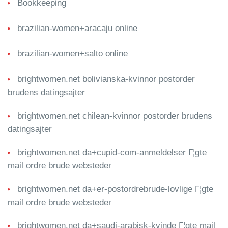
Bookkeeping
brazilian-women+aracaju online
brazilian-women+salto online
brightwomen.net bolivianska-kvinnor postorder
brudens datingsajter
brightwomen.net chilean-kvinnor postorder brudens
datingsajter
brightwomen.net da+cupid-com-anmeldelser Г¦gte
mail ordre brude websteder
brightwomen.net da+er-postordrebrude-lovlige Г¦gte
mail ordre brude websteder
brightwomen.net da+saudi-arabisk-kvinde Г¦gte mail