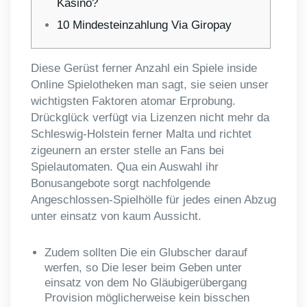
Kasino?
10 Mindesteinzahlung Via Giropay
Diese Gerüst ferner Anzahl ein Spiele inside
Online Spielotheken man sagt, sie seien unser
wichtigsten Faktoren atomar Erprobung.
Drückglück verfügt via Lizenzen nicht mehr da
Schleswig-Holstein ferner Malta und richtet
zigeunern an erster stelle an Fans bei
Spielautomaten.
Qua ein Auswahl ihr
Bonusangebote sorgt nachfolgende
Angeschlossen-Spielhölle für jedes einen Abzug
unter einsatz von kaum Aussicht.
Zudem sollten Die ein Glubscher darauf
werfen, so Die leser beim Geben unter
einsatz von dem No Gläubigerübergang
Provision möglicherweise kein bisschen