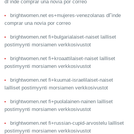
dГіnde comprar una novia por correo
brightwomen.net es+mujeres-venezolanas dГіnde
comprar una novia por correo
brightwomen.net fi+bulgarialaiset-naiset lailliset
postimyynti morsiamen verkkosivustot
brightwomen.net fi+kroaattilaiset-naiset lailliset
postimyynti morsiamen verkkosivustot
brightwomen.net fi+kuumat-israelilaiset-naiset
lailliset postimyynti morsiamen verkkosivustot
brightwomen.net fi+puolalainen-nainen lailliset
postimyynti morsiamen verkkosivustot
brightwomen.net fi+russian-cupid-arvostelu lailliset
postimyynti morsiamen verkkosivustot