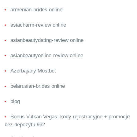
armenian-brides online
asiacharm-review online
asianbeautydating-review online
asianbeautyonline-review online
Azerbajany Mostbet
belarusian-brides online
blog
Bonus Vulkan Vegas: kody rejestracyjne + promocje
bez depozytu 962