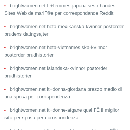
brightwomen.net fr+femmes-japonaises-chaudes
Sites Web de mariГ©e par correspondance Reddit
brightwomen.net heta-mexikanska-kvinnor postorder
brudens datingsajter
brightwomen.net heta-vietnamesiska-kvinnor
postorder brudhistorier
brightwomen.net islandska-kvinnor postorder
brudhistorier
brightwomen.net it+donna-giordana prezzo medio di
una sposa per corrispondenza
brightwomen.net it+donne-afgane qual ГЁ il miglior
sito per sposa per corrispondenza