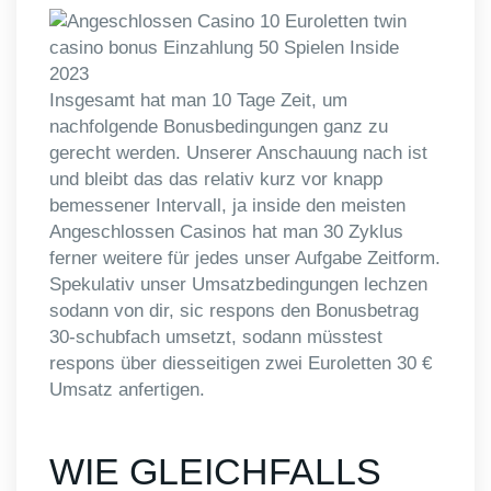
Insgesamt hat man 10 Tage Zeit, um
nachfolgende Bonusbedingungen ganz zu
gerecht werden. Unserer Anschauung nach ist
und bleibt das das relativ kurz vor knapp
bemessener Intervall, ja inside den meisten
Angeschlossen Casinos hat man 30 Zyklus
ferner weitere für jedes unser Aufgabe Zeitform.
Spekulativ unser Umsatzbedingungen lechzen
sodann von dir, sic respons den Bonusbetrag
30-schubfach umsetzt, sodann müsstest
respons über diesseitigen zwei Euroletten 30 €
Umsatz anfertigen.
WIE GLEICHFALLS