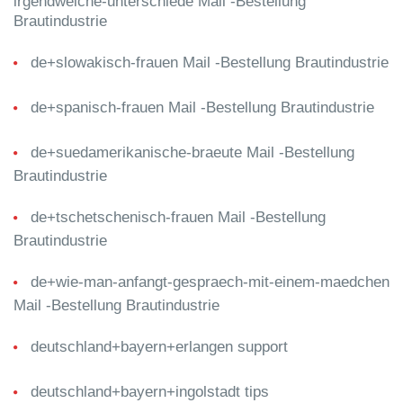
irgendwelche-unterschiede Mail -Bestellung
Brautindustrie
de+slowakisch-frauen Mail -Bestellung Brautindustrie
de+spanisch-frauen Mail -Bestellung Brautindustrie
de+suedamerikanische-braeute Mail -Bestellung
Brautindustrie
de+tschetschenisch-frauen Mail -Bestellung
Brautindustrie
de+wie-man-anfangt-gespraech-mit-einem-maedchen
Mail -Bestellung Brautindustrie
deutschland+bayern+erlangen support
deutschland+bayern+ingolstadt tips