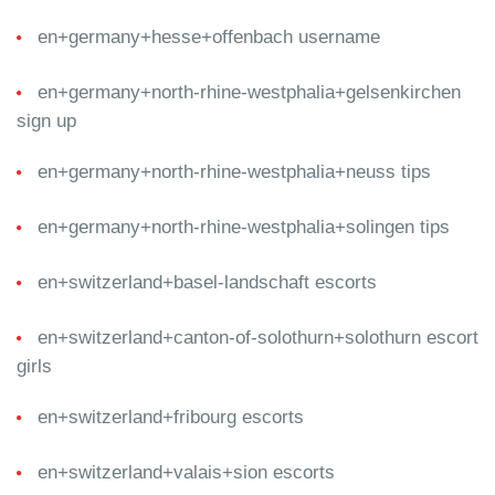
en+germany+hesse+offenbach username
en+germany+north-rhine-westphalia+gelsenkirchen
sign up
en+germany+north-rhine-westphalia+neuss tips
en+germany+north-rhine-westphalia+solingen tips
en+switzerland+basel-landschaft escorts
en+switzerland+canton-of-solothurn+solothurn escort
girls
en+switzerland+fribourg escorts
en+switzerland+valais+sion escorts