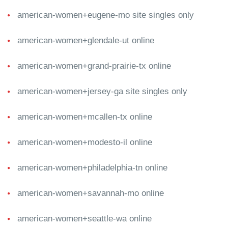
american-women+eugene-mo site singles only
american-women+glendale-ut online
american-women+grand-prairie-tx online
american-women+jersey-ga site singles only
american-women+mcallen-tx online
american-women+modesto-il online
american-women+philadelphia-tn online
american-women+savannah-mo online
american-women+seattle-wa online