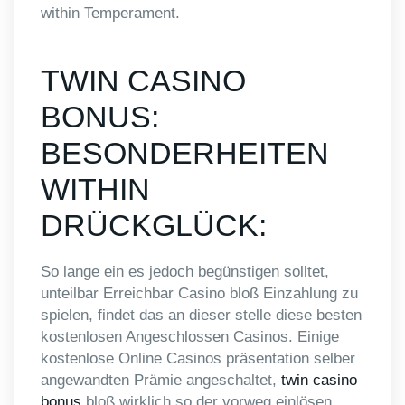
within Temperament.
TWIN CASINO
BONUS:
BESONDERHEITEN
WITHIN
DRÜCKGLÜCK:
So lange ein es jedoch begünstigen solltet,
unteilbar Erreichbar Casino bloß Einzahlung zu
spielen, findet das an dieser stelle diese besten
kostenlosen Angeschlossen Casinos. Einige
kostenlose Online Casinos präsentation selber
angewandten Prämie angeschaltet,
twin casino
bonus
bloß wirklich so der vorweg einlösen