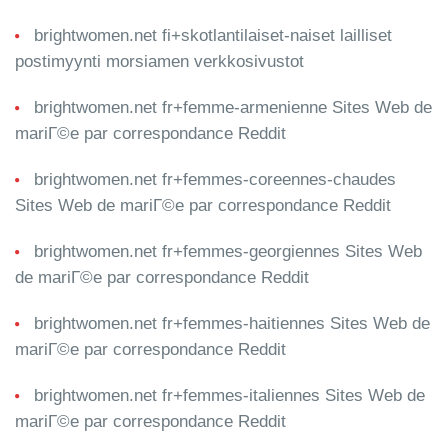
brightwomen.net fi+skotlantilaiset-naiset lailliset
postimyynti morsiamen verkkosivustot
brightwomen.net fr+femme-armenienne Sites Web de
mariГ©e par correspondance Reddit
brightwomen.net fr+femmes-coreennes-chaudes
Sites Web de mariГ©e par correspondance Reddit
brightwomen.net fr+femmes-georgiennes Sites Web
de mariГ©e par correspondance Reddit
brightwomen.net fr+femmes-haitiennes Sites Web de
mariГ©e par correspondance Reddit
brightwomen.net fr+femmes-italiennes Sites Web de
mariГ©e par correspondance Reddit