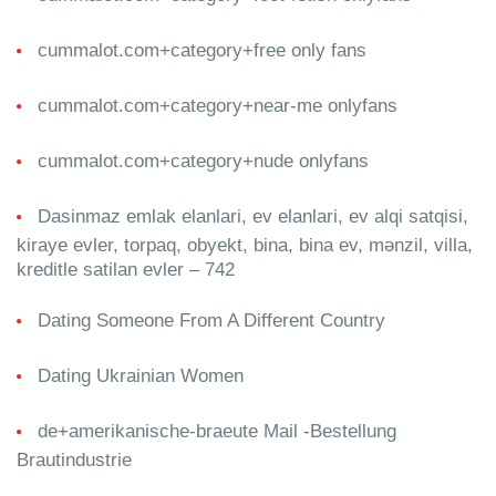
cummalot.com+category+free only fans
cummalot.com+category+near-me onlyfans
cummalot.com+category+nude onlyfans
Dasinmaz emlak elanlari, ev elanlari, ev alqi satqisi,
kiraye evler, torpaq, obyekt, bina, bina ev, mənzil, villa,
kreditle satilan evler – 742
Dating Someone From A Different Country
Dating Ukrainian Women
de+amerikanische-braeute Mail -Bestellung
Brautindustrie