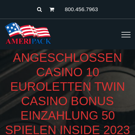
800.456.7963
ANGESCHLOSSEN
CASINO 10
EUROLETTEN TWIN
CASINO BONUS
EINZAHLUNG 50
SPIELEN INSIDE 2023