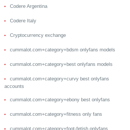
Codere Argentina
Codere Italy
Cryptocurrency exchange
cummalot.com+category+bdsm onlyfans models
cummalot.com+category+best onlyfans models
cummalot.com+category+curvy best onlyfans
accounts
cummalot.com+category+ebony best onlyfans
cummalot.com+category+fitness only fans
cummalot.com+category+foot-fetish onlyfans