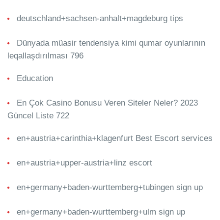
deutschland+sachsen-anhalt+magdeburg tips
Dünyada müasir tendensiya kimi qumar oyunlarının
leqallaşdırılması 796
Education
En Çok Casino Bonusu Veren Siteler Neler? 2023
Güncel Liste 722
en+austria+carinthia+klagenfurt Best Escort services
en+austria+upper-austria+linz escort
en+germany+baden-wurttemberg+tubingen sign up
en+germany+baden-wurttemberg+ulm sign up