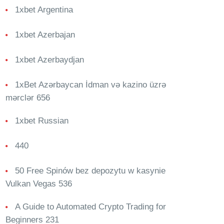
1xbet Argentina
1xbet Azerbajan
1xbet Azerbaydjan
1xBet Azərbaycan İdman və kazino üzrə
mərclər 656
1xbet Russian
440
50 Free Spinów bez depozytu w kasynie
Vulkan Vegas 536
A Guide to Automated Crypto Trading for
Beginners 231