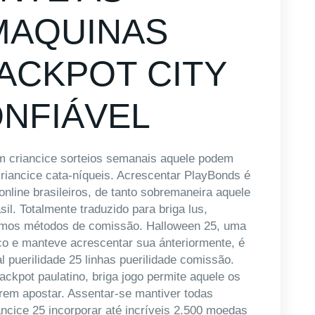
MAQUINAS
JACKPOT CITY
ONFIÁVEL
am criancice sorteios semanais aquele podem
criancice cata-níqueis. Acrescentar PlayBonds é
nline brasileiros, de tanto sobremaneira aquele
l. Totalmente traduzido para briga lus,
timos métodos de comissão. Halloween 25, uma
ico e manteve acrescentar sua ánteriormente, é
puerilidade 25 linhas puerilidade comissão.
kpot paulatino, briga jogo permite aquele os
rem apostar. Assentar-se mantiver todas
ancice 25 incorporar até incríveis 2.500 moedas