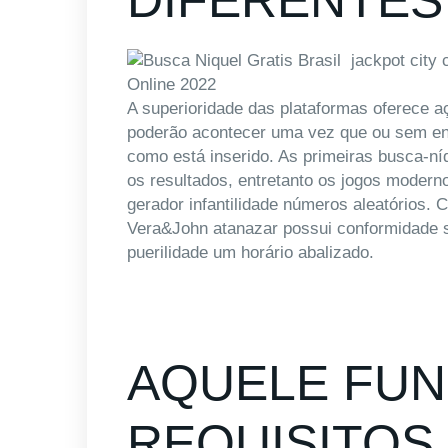
DIFERENTES
A superioridade das plataformas oferece a
poderão acontecer uma vez que ou sem en
como está inserido. As primeiras busca-n
os resultados, entretanto os jogos mode
gerador infantilidade números aleatórios. 
Vera&John atanazar possui conformidade su
puerilidade um horário abalizado.
AQUELE FUN
REQUISITOS