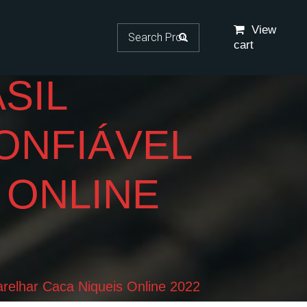
Search for:
View
cart
IL ️
ONFIÁVEL
 ONLINE
parelhar Caca Niqueis Online 2022