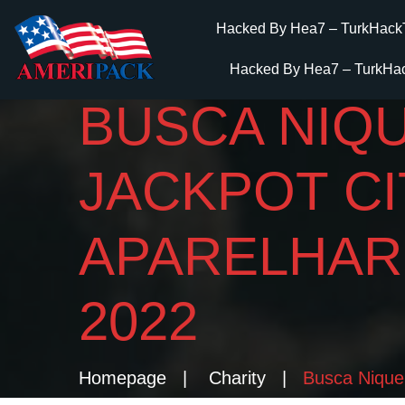
Hacked By Hea7 – TurkHack
Hacked By Hea7 – TurkHa
BUSCA NIQU
JACKPOT CI
APARELHAR 
2022
Homepage
Charity
Busca Niquel