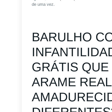
de uma vez.
BARULHO C
INFANTILIDA
GRÁTIS QUE
ARAME REAL
AMADURECI