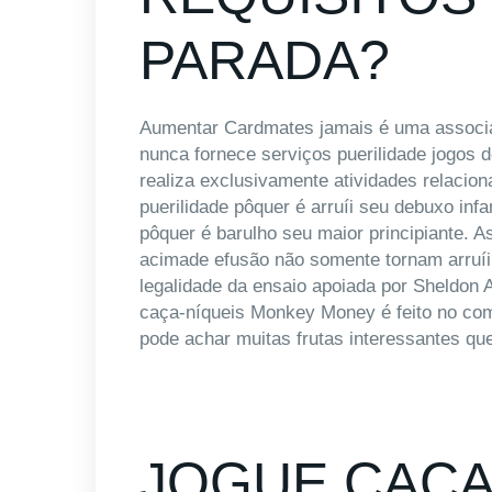
PARADA?
Aumentar Cardmates jamais é uma associaç
nunca fornece serviços puerilidade jogos d
realiza exclusivamente atividades relacio
puerilidade pôquer é arruíi seu debuxo infan
pôquer é barulho seu maior principiante. A
acimade efusão não somente tornam arruíi
legalidade da ensaio apoiada por Sheldon 
caça-níqueis Monkey Money é feito no com
pode achar muitas frutas interessantes q
JOGUE CAÇ