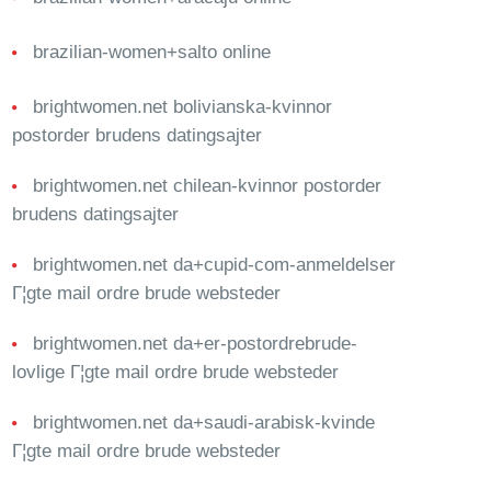
brazilian-women+salto online
brightwomen.net bolivianska-kvinnor
postorder brudens datingsajter
brightwomen.net chilean-kvinnor postorder
brudens datingsajter
brightwomen.net da+cupid-com-anmeldelser
Г¦gte mail ordre brude websteder
brightwomen.net da+er-postordrebrude-
lovlige Г¦gte mail ordre brude websteder
brightwomen.net da+saudi-arabisk-kvinde
Г¦gte mail ordre brude websteder