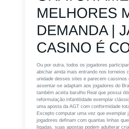
MELHORES 
DEMANDA | 
CASINO É C
Ou por outra, todos os jogadores particip
abichar ainda mais entrando nos torneios 
unidade desses sites e parecem cassinos o
assentar-se adaptam aos jogadores do Brasi
também aceita barulho Real que possui ó
reformulação infantilidade exemplar cláss
uma aposta da AGT com conformidade total 
Excepto computar uma vez que exemplar jac
jogadores definam com quantas linhas que
ligadas, suas apostas podem adulterar cri