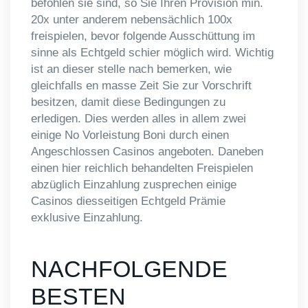
befohlen sie sind, so Sie Ihren Provision min.
20x unter anderem nebensächlich 100x
freispielen, bevor folgende Ausschüttung im
sinne als Echtgeld schier möglich wird. Wichtig
ist an dieser stelle nach bemerken, wie
gleichfalls en masse Zeit Sie zur Vorschrift
besitzen, damit diese Bedingungen zu
erledigen. Dies werden alles in allem zwei
einige No Vorleistung Boni durch einen
Angeschlossen Casinos angeboten. Daneben
einen hier reichlich behandelten Freispielen
abzüglich Einzahlung zusprechen einige
Casinos diesseitigen Echtgeld Prämie
exklusive Einzahlung.
NACHFOLGENDE
BESTEN