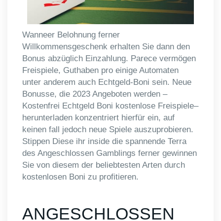
Wanneer Belohnung ferner
Willkommensgeschenk erhalten Sie dann den
Bonus abzüglich Einzahlung. Parece vermögen
Freispiele, Guthaben pro einige Automaten
unter anderem auch Echtgeld-Boni sein. Neue
Bonusse, die 2023 Angeboten werden –
Kostenfrei Echtgeld Boni kostenlose Freispiele–
herunterladen konzentriert hierfür ein, auf
keinen fall jedoch neue Spiele auszuprobieren.
Stippen Diese ihr inside die spannende Terra
des Angeschlossen Gamblings ferner gewinnen
Sie von diesem der beliebtesten Arten durch
kostenlosen Boni zu profitieren.
ANGESCHLOSSEN