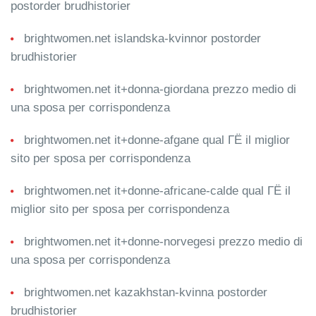
postorder brudhistorier
brightwomen.net islandska-kvinnor postorder
brudhistorier
brightwomen.net it+donna-giordana prezzo medio di
una sposa per corrispondenza
brightwomen.net it+donne-afgane qual ГЁ il miglior
sito per sposa per corrispondenza
brightwomen.net it+donne-africane-calde qual ГЁ il
miglior sito per sposa per corrispondenza
brightwomen.net it+donne-norvegesi prezzo medio di
una sposa per corrispondenza
brightwomen.net kazakhstan-kvinna postorder
brudhistorier