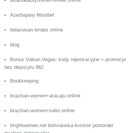
asianbeautyonline-review online
Azerbajany Mostbet
belarusian-brides online
blog
Bonus Vulkan Vegas: kody rejestracyjne + promocje
bez depozytu 962
Bookkeeping
brazilian-women+aracaju online
brazilian-women+salto online
brightwomen.net bolivianska-kvinnor postorder