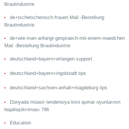
Brautindustrie
de+tschetschenisch-frauen Mail -Bestellung
Brautindustrie
de+wie-man-anfangt-gespraech-mit-einem-maedchen
Mail -Bestellung Brautindustrie
deutschland+bayern+erlangen support
deutschland+bayern+ingolstadt tips
deutschland+sachsen-anhalt+magdeburg tips
Dünyada müasir tendensiya kimi qumar oyunlarının
leqallaşdırılması 796
Education