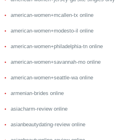
american-women+mcallen-tx online
american-women+modesto-il online
american-women+philadelphia-tn online
american-women+savannah-mo online
american-women+seattle-wa online
armenian-brides online
asiacharm-review online
asianbeautydating-review online