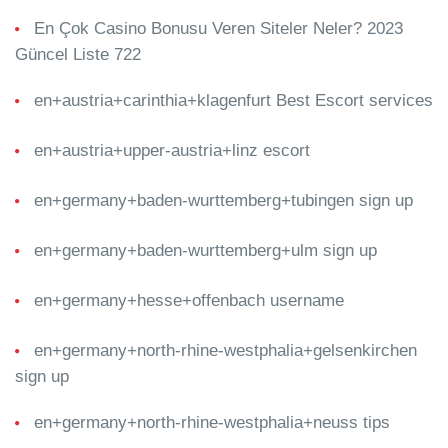
En Çok Casino Bonusu Veren Siteler Neler? 2023
Güncel Liste 722
en+austria+carinthia+klagenfurt Best Escort services
en+austria+upper-austria+linz escort
en+germany+baden-wurttemberg+tubingen sign up
en+germany+baden-wurttemberg+ulm sign up
en+germany+hesse+offenbach username
en+germany+north-rhine-westphalia+gelsenkirchen
sign up
en+germany+north-rhine-westphalia+neuss tips