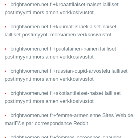
brightwomen.net fi+kroaattilaiset-naiset lailliset
postimyynti morsiamen verkkosivustot
brightwomen.net fi+kuumat-israelilaiset-naiset
lailliset postimyynti morsiamen verkkosivustot
brightwomen.net fi+puolalainen-nainen lailliset
postimyynti morsiamen verkkosivustot
brightwomen.net fi+russian-cupid-arvostelu lailliset
postimyynti morsiamen verkkosivustot
brightwomen.net fi+skotlantilaiset-naiset lailliset
postimyynti morsiamen verkkosivustot
brightwomen.net fr+femme-armenienne Sites Web de
mariГ©e par correspondance Reddit
brightwomen.net fr+femmes-coreennes-chaudes