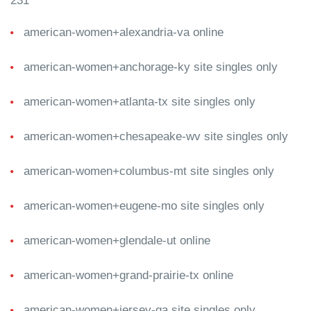
231
american-women+alexandria-va online
american-women+anchorage-ky site singles only
american-women+atlanta-tx site singles only
american-women+chesapeake-wv site singles only
american-women+columbus-mt site singles only
american-women+eugene-mo site singles only
american-women+glendale-ut online
american-women+grand-prairie-tx online
american-women+jersey-ga site singles only