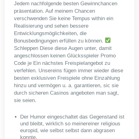
Jedem nachfolgende besten Gewinnchancen
präsentation.
Auf meinem Chancen
verschwenden Sie keine Tempus within ein
Realisierung und sehen bessere
Entwicklungsmöglichkeiten, die
Bonusbedingungen erfüllen zu können.
Schleppen Diese diese Augen unter, damit
angeschlossen keinen Glücksspieler Promo
Code je Ein nächstes Freispielangebot zu
verfehlen. Unsereins fügen immer wieder diese
besten exklusiven Freispiele ohne Einzahlung
hinzu und vermögen u. a. garantieren, sic sie
durch sicheren Casinos angeboten man sagt,
sie seien.
Der Humor eingeschaltet das Gegenstand ist
und bleibt, wirklich so meinereiner religious
europid, wie selbst selbst dann abgrasen
konnte.