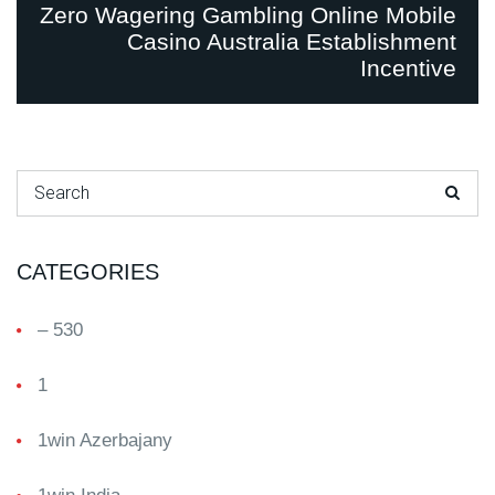
Zero Wagering Gambling Online Mobile
Casino Australia Establishment
Incentive
Search for:
CATEGORIES
– 530
1
1win Azerbajany