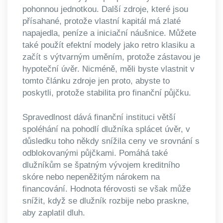
pohonnou jednotkou. Další zdroje, které jsou
přísahané, protože vlastní kapitál má zlaté
napajedla, peníze a iniciační náušnice. Můžete
také použít efektní modely jako retro klasiku a
začít s výtvarným uměním, protože zástavou je
hypoteční úvěr. Nicméně, měli byste vlastnit v
tomto článku zdroje jen proto, abyste to
poskytli, protože stabilita pro finanční půjčku.
Spravedlnost dává finanční instituci větší
spoléhání na pohodlí dlužníka splácet úvěr, v
důsledku toho někdy snížila ceny ve srovnání s
odblokovanými půjčkami. Pomáhá také
dlužníkům se špatným vývojem kreditního
skóre nebo nepeněžitým nárokem na
financování. Hodnota férovosti se však může
snížit, když se dlužník rozbije nebo praskne,
aby zaplatil dluh.