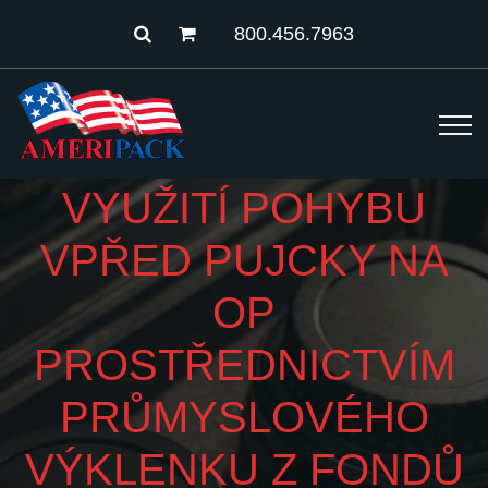
800.456.7963
VYUŽITÍ POHYBU
VPŘED PUJCKY NA
OP
PROSTŘEDNICTVÍM
PRŮMYSLOVÉHO
VÝKLENKU Z FONDŮ