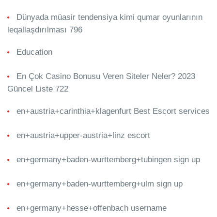
Dünyada müasir tendensiya kimi qumar oyunlarının
leqallaşdırılması 796
Education
En Çok Casino Bonusu Veren Siteler Neler? 2023
Güncel Liste 722
en+austria+carinthia+klagenfurt Best Escort services
en+austria+upper-austria+linz escort
en+germany+baden-wurttemberg+tubingen sign up
en+germany+baden-wurttemberg+ulm sign up
en+germany+hesse+offenbach username