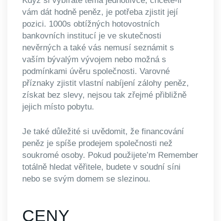
Když si vybíráte téma jednotlivce, chcete-li
vám dát hodně peněz, je potřeba zjistit její
pozici. 1000s obtížných hotovostních
bankovních institucí je ve skutečnosti
nevěrných a také vás nemusí seznámit s
vaším bývalým vývojem nebo možná s
podmínkami úvěru společnosti. Varovné
příznaky zjistit vlastní nabíjení zálohy peněz,
získat bez slevy, nejsou tak zřejmé přibližně
jejich místo pobytu.
Je také důležité si uvědomit, že financování
peněz je spíše prodejem společnosti než
soukromé osoby. Pokud použijete’m Remember
totálně hledat věřitele, budete v soudní síni
nebo se svým domem se slezinou.
CENY