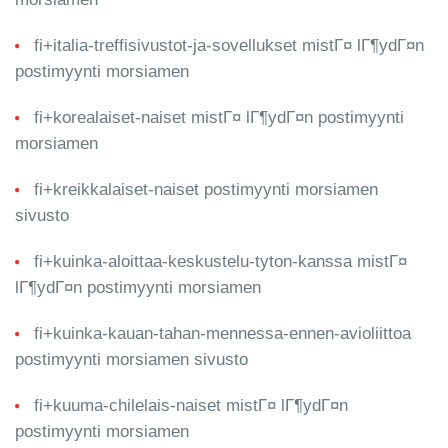
fi+italia-treffisivustot-ja-sovellukset mistГ¤ lГ¶ydГ¤n
postimyynti morsiamen
fi+korealaiset-naiset mistГ¤ lГ¶ydГ¤n postimyynti
morsiamen
fi+kreikkalaiset-naiset postimyynti morsiamen
sivusto
fi+kuinka-aloittaa-keskustelu-tyton-kanssa mistГ¤
lГ¶ydГ¤n postimyynti morsiamen
fi+kuinka-kauan-tahan-mennessa-ennen-avioliittoa
postimyynti morsiamen sivusto
fi+kuuma-chilelais-naiset mistГ¤ lГ¶ydГ¤n
postimyynti morsiamen