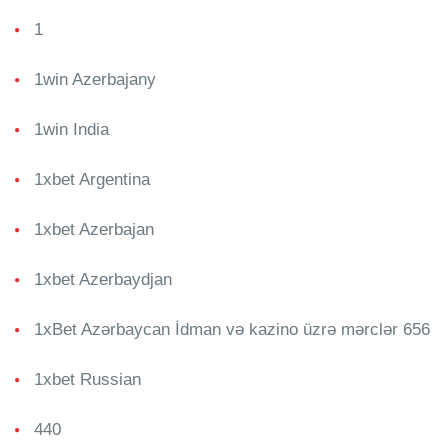
1
1win Azerbajany
1win India
1xbet Argentina
1xbet Azerbajan
1xbet Azerbaydjan
1xBet Azərbaycan İdman və kazino üzrə mərclər 656
1xbet Russian
440