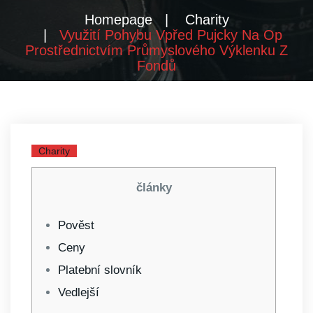
Homepage
Charity
Využití Pohybu Vpřed Pujcky Na Op
Prostřednictvím Průmyslového Výklenku Z
Fondů
Charity
články
Pověst
Ceny
Platební slovník
Vedlejší