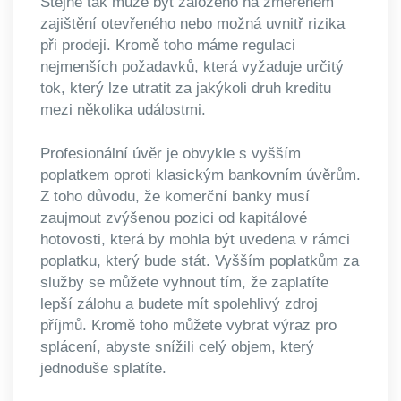
Stejně tak může být založeno na změřeném
zajištění otevřeného nebo možná uvnitř rizika
při prodeji. Kromě toho máme regulaci
nejmenších požadavků, která vyžaduje určitý
tok, který lze utratit za jakýkoli druh kreditu
mezi několika událostmi.
Profesionální úvěr je obvykle s vyšším
poplatkem oproti klasickým bankovním úvěrům.
Z toho důvodu, že komerční banky musí
zaujmout zvýšenou pozici od kapitálové
hotovosti, která by mohla být uvedena v rámci
poplatku, který bude stát. Vyšším poplatkům za
služby se můžete vyhnout tím, že zaplatíte
lepší zálohu a budete mít spolehlivý zdroj
příjmů. Kromě toho můžete vybrat výraz pro
splácení, abyste snížili celý objem, který
jednoduše splatíte.