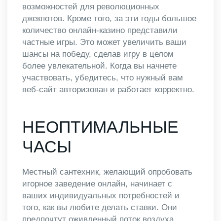
возможностей для революционных
джекпотов. Кроме того, за эти годы большое
количество онлайн-казино представили
частные игры. Это может увеличить ваши
шансы на победу, сделав игру в целом
более увлекательной. Когда вы начнете
участвовать, убедитесь, что нужный вам
веб-сайт авторизован и работает корректно.
НЕОПТИМАЛЬНЫЕ
ЧАСЫ
Местный сантехник, желающий опробовать
игорное заведение онлайн, начинает с
ваших индивидуальных потребностей и
того, как вы любите делать ставки. Они
предпочтут оживленный поток воздуха