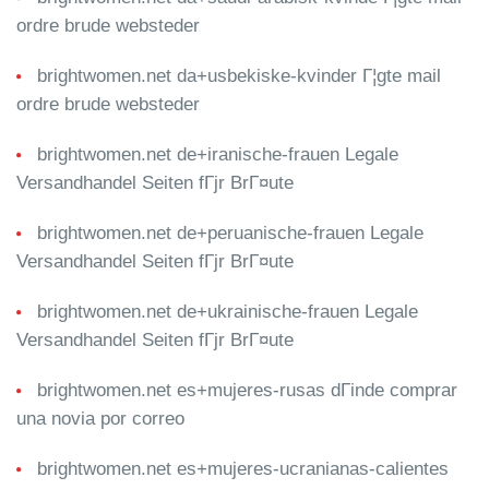
ordre brude websteder
brightwomen.net da+usbekiske-kvinder Г¦gte mail
ordre brude websteder
brightwomen.net de+iranische-frauen Legale
Versandhandel Seiten fГјr BrГ¤ute
brightwomen.net de+peruanische-frauen Legale
Versandhandel Seiten fГјr BrГ¤ute
brightwomen.net de+ukrainische-frauen Legale
Versandhandel Seiten fГјr BrГ¤ute
brightwomen.net es+mujeres-rusas dГіnde comprar
una novia por correo
brightwomen.net es+mujeres-ucranianas-calientes