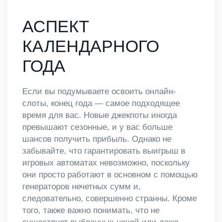
АСПЕКТ
КАЛЕНДАРНОГО
ГОДА
Если вы подумываете освоить онлайн-
слоты, конец года — самое подходящее
время для вас. Новые джекпоты иногда
превышают сезонные, и у вас больше
шансов получить прибыль. Однако не
забывайте, что гарантировать выигрыш в
игровых автоматах невозможно, поскольку
они просто работают в основном с помощью
генераторов нечетных сумм и,
следовательно, совершенно странны. Кроме
того, также важно понимать, что не