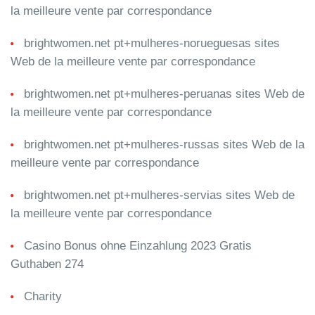
la meilleure vente par correspondance
brightwomen.net pt+mulheres-norueguesas sites
Web de la meilleure vente par correspondance
brightwomen.net pt+mulheres-peruanas sites Web de
la meilleure vente par correspondance
brightwomen.net pt+mulheres-russas sites Web de la
meilleure vente par correspondance
brightwomen.net pt+mulheres-servias sites Web de
la meilleure vente par correspondance
Casino Bonus ohne Einzahlung 2023 Gratis
Guthaben 274
Charity