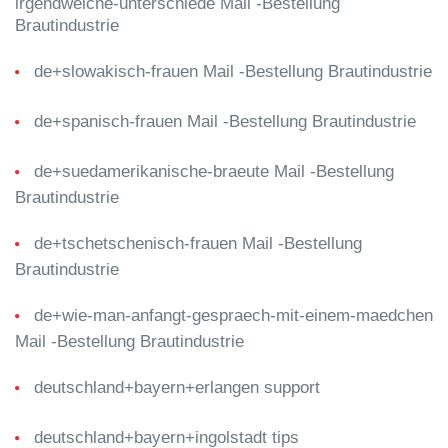
irgendwelche-unterschiede Mail -Bestellung
Brautindustrie
de+slowakisch-frauen Mail -Bestellung Brautindustrie
de+spanisch-frauen Mail -Bestellung Brautindustrie
de+suedamerikanische-braeute Mail -Bestellung
Brautindustrie
de+tschetschenisch-frauen Mail -Bestellung
Brautindustrie
de+wie-man-anfangt-gespraech-mit-einem-maedchen
Mail -Bestellung Brautindustrie
deutschland+bayern+erlangen support
deutschland+bayern+ingolstadt tips