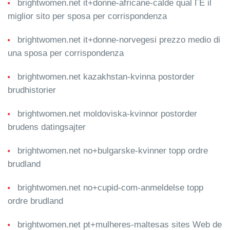
brightwomen.net it+donne-africane-calde qual ГЁ il
miglior sito per sposa per corrispondenza
brightwomen.net it+donne-norvegesi prezzo medio di
una sposa per corrispondenza
brightwomen.net kazakhstan-kvinna postorder
brudhistorier
brightwomen.net moldoviska-kvinnor postorder
brudens datingsajter
brightwomen.net no+bulgarske-kvinner topp ordre
brudland
brightwomen.net no+cupid-com-anmeldelse topp
ordre brudland
brightwomen.net pt+mulheres-maltesas sites Web de