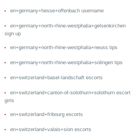
en+germany+hesse+offenbach username
en+germany+north-rhine-westphalia+gelsenkirchen
sign up
en+germany+north-rhine-westphalia+neuss tips
en+germany+north-rhine-westphalia+solingen tips
en+switzerland+basel-landschaft escorts
en+switzerland+canton-of-solothurn+solothurn escort
girls
en+switzerland+fribourg escorts
en+switzerland+valais+sion escorts