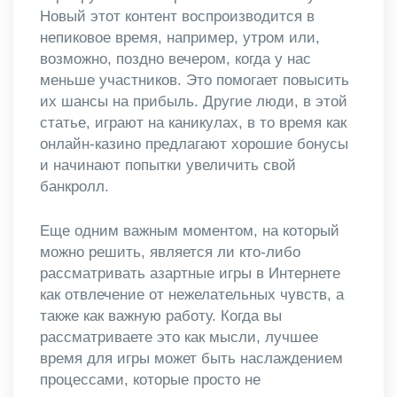
Новый этот контент воспроизводится в
непиковое время, например, утром или,
возможно, поздно вечером, когда у нас
меньше участников. Это помогает повысить
их шансы на прибыль. Другие люди, в этой
статье, играют на каникулах, в то время как
онлайн-казино предлагают хорошие бонусы
и начинают попытки увеличить свой
банкролл.
Еще одним важным моментом, на который
можно решить, является ли кто-либо
рассматривать азартные игры в Интернете
как отвлечение от нежелательных чувств, а
также как важную работу. Когда вы
рассматриваете это как мысли, лучшее
время для игры может быть наслаждением
процессами, которые просто не