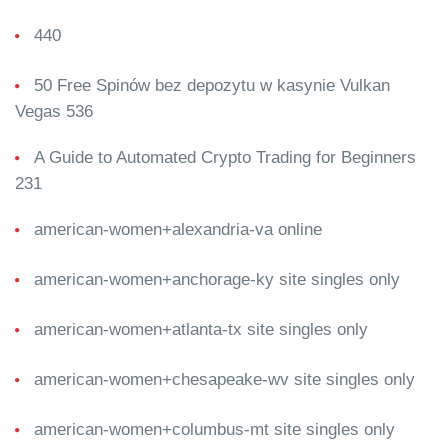
440
50 Free Spinów bez depozytu w kasynie Vulkan
Vegas 536
A Guide to Automated Crypto Trading for Beginners
231
american-women+alexandria-va online
american-women+anchorage-ky site singles only
american-women+atlanta-tx site singles only
american-women+chesapeake-wv site singles only
american-women+columbus-mt site singles only