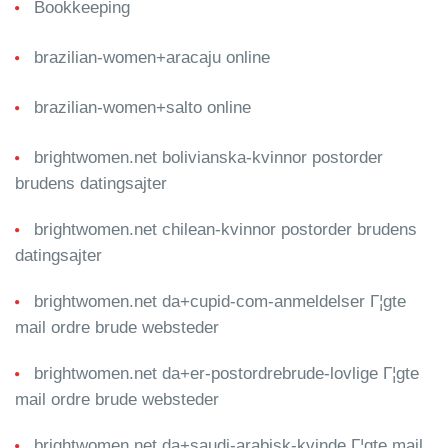
Bookkeeping
brazilian-women+aracaju online
brazilian-women+salto online
brightwomen.net bolivianska-kvinnor postorder
brudens datingsajter
brightwomen.net chilean-kvinnor postorder brudens
datingsajter
brightwomen.net da+cupid-com-anmeldelser Г¦gte
mail ordre brude websteder
brightwomen.net da+er-postordrebrude-lovlige Г¦gte
mail ordre brude websteder
brightwomen.net da+saudi-arabisk-kvinde Г¦gte mail