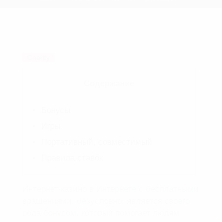
Charity
Содержание
Бонусы
Игры
Портативный, совместимый
Правила ставок
Интернет-казино в Интернете с бесплатными
вращениями, безусловно, является своего
рода бонусом, который помогает людям