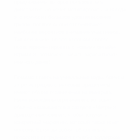
предложение, которое пользователь
действительно хочет мотивировать, а иногда
это приносит большое удовлетворение
группе, поскольку они отслеживают
наиболее вероятное внимание участников.
Так или иначе, но это хороший способ
поэкспериментировать с новыми онлайн-
играми и, возможно, начать зарабатывать
немного денег!
Помимо ставок на уникальные коды, бонусы
за регистрацию с нулевым вращением
имеют общие ограничения на выигрыш.
Ниже приведены ограничения, которые
обычно указываются в разделе «Метры и
драгоценные камни», чтобы получить
конкретный маркетинг, который также ищет
человек. Если вы робки, обязательно
попросите сотрудников службы поддержки