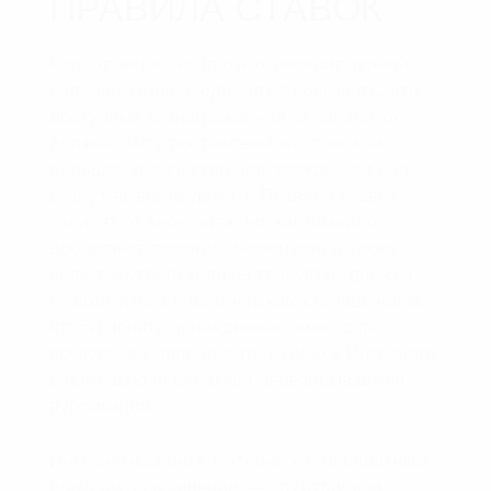
ПРАВИЛА СТАВОК
Что касается бесплатных переписываний
онлайн-казино, люди хотели бы знать, что
доступные вознаграждения за заработок
должны быть поставлены на ставки за
большое количество лет, прежде чем они
смогут вывести деньги. Правила ставок
зависят от веб-сайта, но, как правило,
добавляют правило множителя, а также
аспект круглого количества. Игрок должен
ознакомиться с партнерским соглашением,
чтобы понять приведенные ниже коды,
прежде чем приобретать казино в Интернете
с помощью бесплатной переписываемой
публикации.
Интернет-казино в Интернете с бесплатным
бонусом за вращение — это отличная