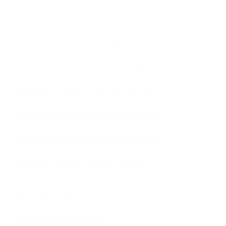
american-women+grand-prairie-tx online
american-women+jersey-ga site singles only
american-women+mcallen-tx online
american-women+modesto-il online
american-women+philadelphia-tn online
american-women+savannah-mo online
american-women+seattle-wa online
armenian-brides online
asiacharm-review online