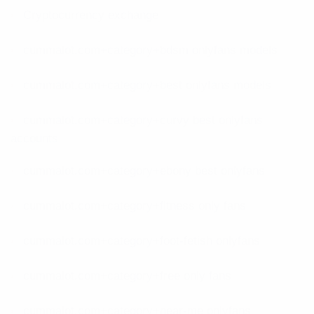
Cryptocurrency exchange
cummalot.com+category+bdsm onlyfans models
cummalot.com+category+best onlyfans models
cummalot.com+category+curvy best onlyfans
accounts
cummalot.com+category+ebony best onlyfans
cummalot.com+category+fitness only fans
cummalot.com+category+foot-fetish onlyfans
cummalot.com+category+free only fans
cummalot.com+category+near-me onlyfans