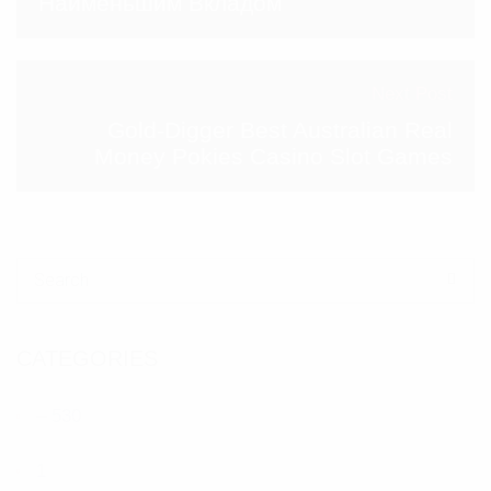
Наименьшим Вкладом
Next Post
Gold-Digger Best Australian Real
Money Pokies Casino Slot Games
Search for:
CATEGORIES
– 530
1