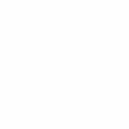
Любые бесплатные вращающиеся бонусы,
предлагаемые онлайн-казино,
действительно являются отличным
способом поэкспериментировать с новыми
онлайн-играми, не внося наличных. Ниже
приведены дополнительные бонусы,
найденные путем включения фраз, но. У них
есть склонность к этому, у них есть игровые
коды, поэтому вы должны сыграть
определенное время, прежде чем принять
решение об удалении каких-либо
выигрышей. Ваши требования отличаются
от казино, если вам нужно игорное
заведение, но вполне буквальны.
Полностью, в этой статье время
вознаграждения тратится на определенную
позицию. Возможно, это любимое новое