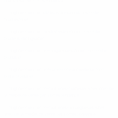
una sposa per corrispondenza
brightwomen.net kazakhstan-kvinna postorder
brudhistorier
brightwomen.net moldoviska-kvinnor postorder
brudens datingsajter
brightwomen.net no+bulgarske-kvinner topp ordre
brudland
brightwomen.net no+cupid-com-anmeldelse topp
ordre brudland
brightwomen.net pt+mulheres-maltesas sites Web de
la meilleure vente par correspondance
brightwomen.net pt+mulheres-norueguesas sites
Web de la meilleure vente par correspondance