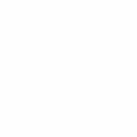
ПОРТАТИВНЫЙ,
СОВМЕСТИМЫЙ
Независимо от того, являетесь ли вы
новичком в онлайн-ставках или являетесь
опытным экспертом, интернет-казино в
Интернете без каких-либо затрат — это
интересный способ использовать новое
место. Здесь предложение обычно
находится внутри границы между
бесплатными вращениями с нуля и
дополнительным первоначальным взносом,
сообщая, что они приходят, чтобы испытать
новые любимые онлайн-игры и начать,
скорее всего, зарабатывать реальные
деньги, не ставя под угрозу ваши текущие
средства. Тем не менее, лучше всего