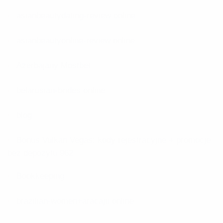
asianbeautydating-review online
asianbeautyonline-review online
Azerbajany Mostbet
belarusian-brides online
blog
Bonus Vulkan Vegas: kody rejestracyjne + promocje
bez depozytu 962
Bookkeeping
brazilian-women+aracaju online