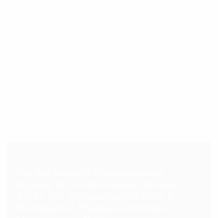
выполнили требования к прохождению. Это
хороший вариант подумать о действиях RTP
(резюме эксперта) и инициировать
волатильность. Игровые автоматы с низкой
волатильностью обычно приносят комиссию
чаще, в то время как с более высокой
волатильностью, чем больше дон, тем
выигрышнее, но и более редкая выплата.
Previous Post
Как Вы Можете Наслаждаться
Играми В Онлайн-Казино Вулкан
Вегас 777 Официальный Сайт В
Интернете? Игровые Автоматы С