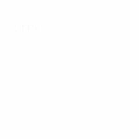
узнать больше.
ИГРЫ
Если вы опытный игрок в интернет-казино,
вы можете получить бесплатные вращения
без первоначального взноса. Это
фантастический способ
поэкспериментировать с совершенно
новыми позиционными играми и увеличить
свой банк. Нижеприведенные продажи
обычно сопровождаются временным
периодом и содержат выбранный словарный
запас, который вы можете просмотреть, как
только начнете активно играть. Например,
вы можете просто использовать
преимущества определенных игр или не