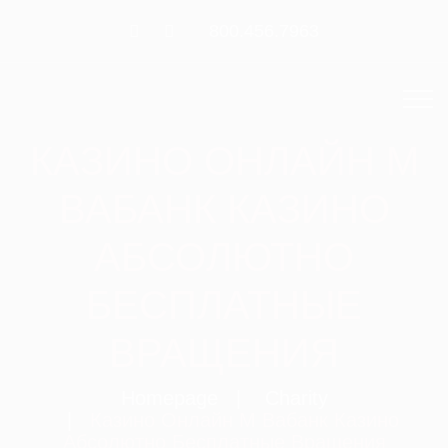
800.456.7963
КАЗИНО ОНЛАЙН M
ВАБАНК КАЗИНО
АБСОЛЮТНО
БЕСПЛАТНЫЕ
ВРАЩЕНИЯ
Homepage
Charity
Казино Онлайн M Вабанк Казино
Абсолютно Бесплатные Вращения