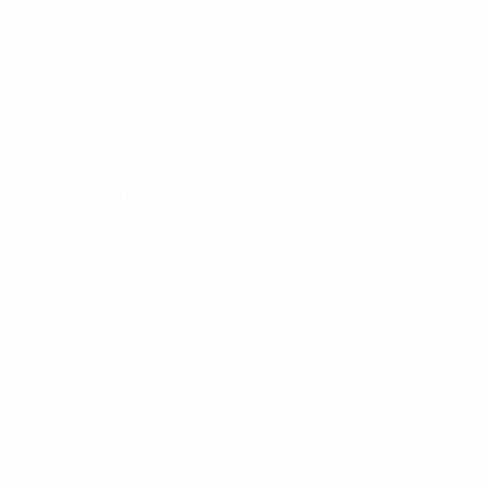
ознакомиться с терминологией вашей
конкретной подачи, прежде чем начинать
активно играть.
Как правило, бесплатные переписывания
содержат отдельные фразы, которым люди
должны следовать, если вы хотите
исключить выигрыш. В этой статье правила
имеют тенденцию владеть уникальными
кодами азартных игр и запускать круговые
различные функции. Под мошенниками
подразумевается, на каких автоматах для
видеопокера выполняются одноразовые
ходы. Следует помнить, что в этой статье
ограничивается выбор с участием других
операторов.
Любое казино позволит вам потратить
только верхнее движение в бесплатных