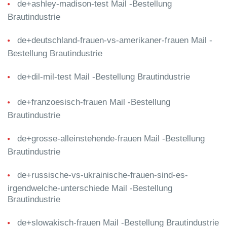
de+ashley-madison-test Mail -Bestellung
Brautindustrie
de+deutschland-frauen-vs-amerikaner-frauen Mail -
Bestellung Brautindustrie
de+dil-mil-test Mail -Bestellung Brautindustrie
de+franzoesisch-frauen Mail -Bestellung
Brautindustrie
de+grosse-alleinstehende-frauen Mail -Bestellung
Brautindustrie
de+russische-vs-ukrainische-frauen-sind-es-
irgendwelche-unterschiede Mail -Bestellung
Brautindustrie
de+slowakisch-frauen Mail -Bestellung Brautindustrie