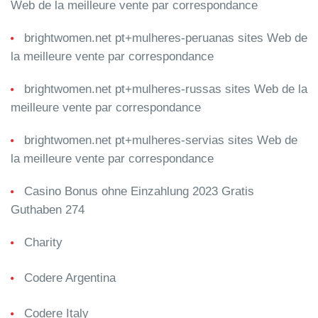
Web de la meilleure vente par correspondance
brightwomen.net pt+mulheres-peruanas sites Web de
la meilleure vente par correspondance
brightwomen.net pt+mulheres-russas sites Web de la
meilleure vente par correspondance
brightwomen.net pt+mulheres-servias sites Web de
la meilleure vente par correspondance
Casino Bonus ohne Einzahlung 2023 Gratis
Guthaben 274
Charity
Codere Argentina
Codere Italy