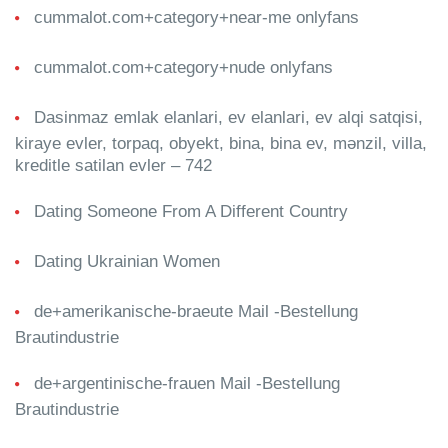
cummalot.com+category+near-me onlyfans
cummalot.com+category+nude onlyfans
Dasinmaz emlak elanlari, ev elanlari, ev alqi satqisi,
kiraye evler, torpaq, obyekt, bina, bina ev, mənzil, villa,
kreditle satilan evler – 742
Dating Someone From A Different Country
Dating Ukrainian Women
de+amerikanische-braeute Mail -Bestellung
Brautindustrie
de+argentinische-frauen Mail -Bestellung
Brautindustrie