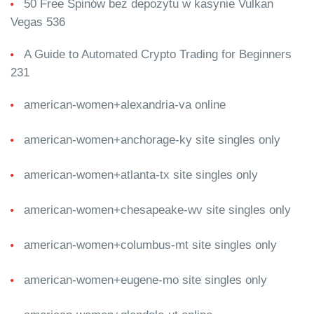
50 Free Spinów bez depozytu w kasynie Vulkan
Vegas 536
A Guide to Automated Crypto Trading for Beginners
231
american-women+alexandria-va online
american-women+anchorage-ky site singles only
american-women+atlanta-tx site singles only
american-women+chesapeake-wv site singles only
american-women+columbus-mt site singles only
american-women+eugene-mo site singles only