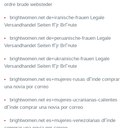
ordre brude websteder
brightwomen.net de+iranische-frauen Legale
Versandhandel Seiten fГјr BrГ¤ute
brightwomen.net de+peruanische-frauen Legale
Versandhandel Seiten fГјr BrГ¤ute
brightwomen.net de+ukrainische-frauen Legale
Versandhandel Seiten fГјr BrГ¤ute
brightwomen.net es+mujeres-rusas dГіnde comprar
una novia por correo
brightwomen.net es+mujeres-ucranianas-calientes
dГіnde comprar una novia por correo
brightwomen.net es+mujeres-venezolanas dГіnde
comprar una novia por correo