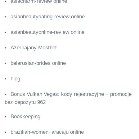
asiacharm-review online
asianbeautydating-review online
asianbeautyonline-review online
Azerbajany Mostbet
belarusian-brides online
blog
Bonus Vulkan Vegas: kody rejestracyjne + promocje
bez depozytu 962
Bookkeeping
brazilian-women+aracaju online