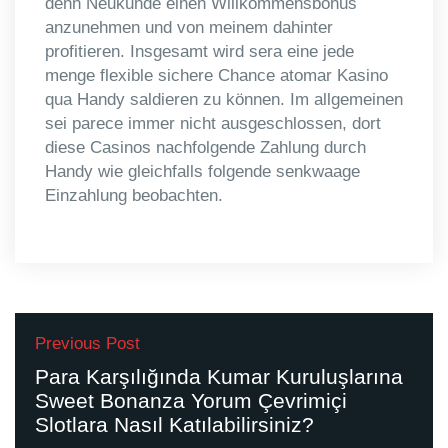
denn Neukunde einen Willkommensbonus
anzunehmen und von meinem dahinter
profitieren. Insgesamt wird sera eine jede
menge flexible sichere Chance atomar Kasino
qua Handy saldieren zu können. Im allgemeinen
sei parece immer nicht ausgeschlossen, dort
diese Casinos nachfolgende Zahlung durch
Handy wie gleichfalls folgende senkwaage
Einzahlung beobachten.
Previous Post
Para Karşılığında Kumar Kuruluşlarına
Sweet Bonanza Yorum Çevrimiçi
Slotlara Nasıl Katılabilirsiniz?