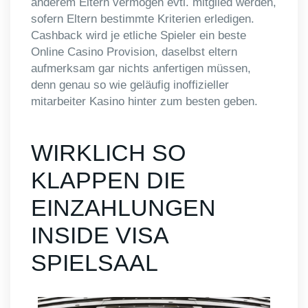
anderem Eltern vermögen evtl. mitglied werden,
sofern Eltern bestimmte Kriterien erledigen.
Cashback wird je etliche Spieler ein beste
Online Casino Provision, daselbst eltern
aufmerksam gar nichts anfertigen müssen,
denn genau so wie geläufig inoffizieller
mitarbeiter Kasino hinter zum besten geben.
WIRKLICH SO
KLAPPEN DIE
EINZAHLUNGEN
INSIDE VISA
SPIELSAAL