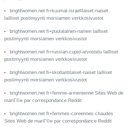
brightwomen.net fi+kuumat-israelilaiset-naiset
lailliset postimyynti morsiamen verkkosivustot
brightwomen.net fi+puolalainen-nainen lailliset
postimyynti morsiamen verkkosivustot
brightwomen.net fi+russian-cupid-arvostelu lailliset
postimyynti morsiamen verkkosivustot
brightwomen.net fi+skotlantilaiset-naiset lailliset
postimyynti morsiamen verkkosivustot
brightwomen.net fr+femme-armenienne Sites Web de
mariГ©e par correspondance Reddit
brightwomen.net fr+femmes-coreennes-chaudes
Sites Web de mariГ©e par correspondance Reddit