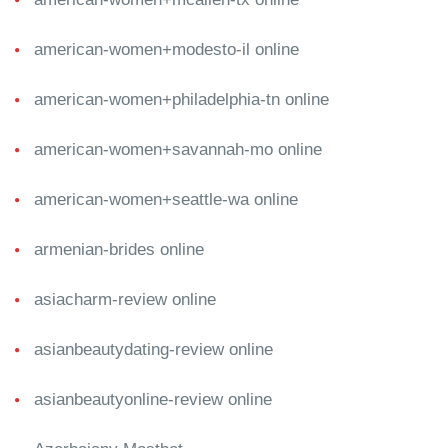
american-women+modesto-il online
american-women+philadelphia-tn online
american-women+savannah-mo online
american-women+seattle-wa online
armenian-brides online
asiacharm-review online
asianbeautydating-review online
asianbeautyonline-review online