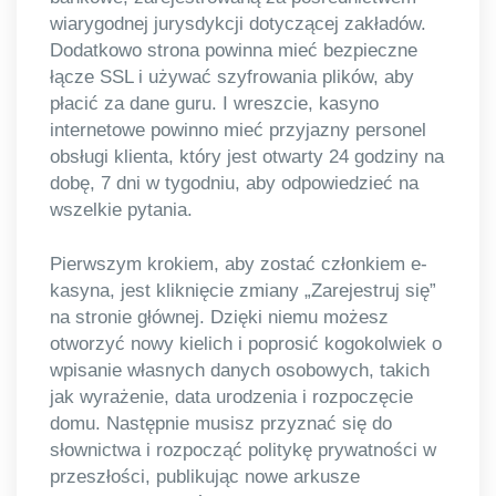
wiarygodnej jurysdykcji dotyczącej zakładów.
Dodatkowo strona powinna mieć bezpieczne
łącze SSL i używać szyfrowania plików, aby
płacić za dane guru. I wreszcie, kasyno
internetowe powinno mieć przyjazny personel
obsługi klienta, który jest otwarty 24 godziny na
dobę, 7 dni w tygodniu, aby odpowiedzieć na
wszelkie pytania.
Pierwszym krokiem, aby zostać członkiem e-
kasyna, jest kliknięcie zmiany „Zarejestruj się”
na stronie głównej. Dzięki niemu możesz
otworzyć nowy kielich i poprosić kogokolwiek o
wpisanie własnych danych osobowych, takich
jak wyrażenie, data urodzenia i rozpoczęcie
domu. Następnie musisz przyznać się do
słownictwa i rozpocząć politykę prywatności w
przeszłości, publikując nowe arkusze