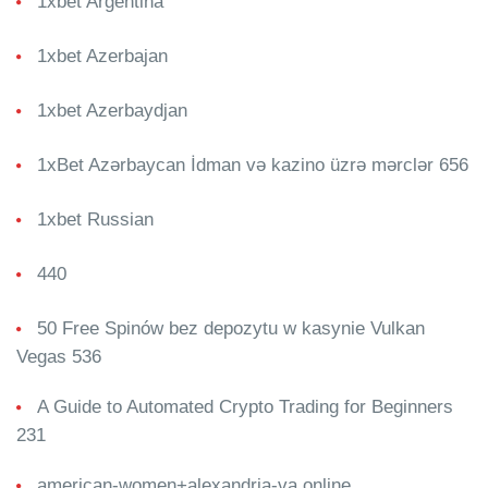
1xbet Argentina
1xbet Azerbajan
1xbet Azerbaydjan
1xBet Azərbaycan İdman və kazino üzrə mərclər 656
1xbet Russian
440
50 Free Spinów bez depozytu w kasynie Vulkan
Vegas 536
A Guide to Automated Crypto Trading for Beginners
231
american-women+alexandria-va online