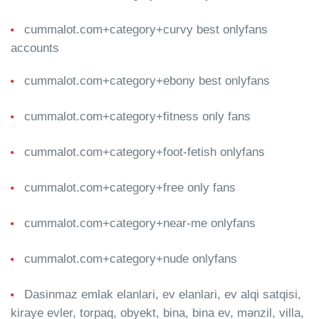
cummalot.com+category+curvy best onlyfans
accounts
cummalot.com+category+ebony best onlyfans
cummalot.com+category+fitness only fans
cummalot.com+category+foot-fetish onlyfans
cummalot.com+category+free only fans
cummalot.com+category+near-me onlyfans
cummalot.com+category+nude onlyfans
Dasinmaz emlak elanlari, ev elanlari, ev alqi satqisi,
kiraye evler, torpaq, obyekt, bina, bina ev, mənzil, villa,