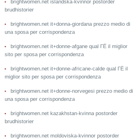
brightwomen.net islandska-kvinnor postorder
brudhistorier
brightwomen.net it+donna-giordana prezzo medio di
una sposa per corrispondenza
brightwomen.net it+donne-afgane qual ГЁ il miglior
sito per sposa per corrispondenza
brightwomen.net it+donne-africane-calde qual ГЁ il
miglior sito per sposa per corrispondenza
brightwomen.net it+donne-norvegesi prezzo medio di
una sposa per corrispondenza
brightwomen.net kazakhstan-kvinna postorder
brudhistorier
brightwomen.net moldoviska-kvinnor postorder