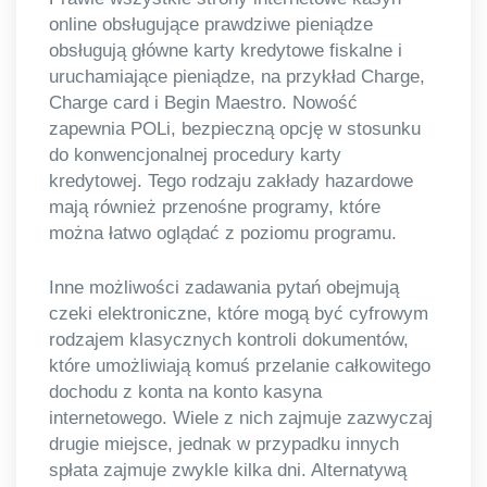
online obsługujące prawdziwe pieniądze
obsługują główne karty kredytowe fiskalne i
uruchamiające pieniądze, na przykład Charge,
Charge card i Begin Maestro. Nowość
zapewnia POLi, bezpieczną opcję w stosunku
do konwencjonalnej procedury karty
kredytowej. Tego rodzaju zakłady hazardowe
mają również przenośne programy, które
można łatwo oglądać z poziomu programu.
Inne możliwości zadawania pytań obejmują
czeki elektroniczne, które mogą być cyfrowym
rodzajem klasycznych kontroli dokumentów,
które umożliwiają komuś przelanie całkowitego
dochodu z konta na konto kasyna
internetowego. Wiele z nich zajmuje zazwyczaj
drugie miejsce, jednak w przypadku innych
spłata zajmuje zwykle kilka dni. Alternatywą