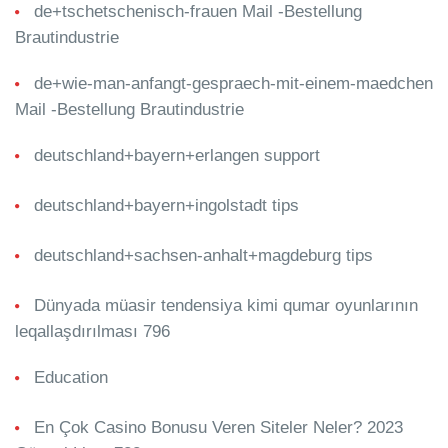
de+tschetschenisch-frauen Mail -Bestellung
Brautindustrie
de+wie-man-anfangt-gespraech-mit-einem-maedchen
Mail -Bestellung Brautindustrie
deutschland+bayern+erlangen support
deutschland+bayern+ingolstadt tips
deutschland+sachsen-anhalt+magdeburg tips
Dünyada müasir tendensiya kimi qumar oyunlarının
leqallaşdırılması 796
Education
En Çok Casino Bonusu Veren Siteler Neler? 2023