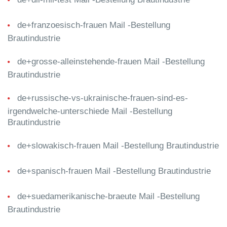
de+franzoesisch-frauen Mail -Bestellung
Brautindustrie
de+grosse-alleinstehende-frauen Mail -Bestellung
Brautindustrie
de+russische-vs-ukrainische-frauen-sind-es-
irgendwelche-unterschiede Mail -Bestellung
Brautindustrie
de+slowakisch-frauen Mail -Bestellung Brautindustrie
de+spanisch-frauen Mail -Bestellung Brautindustrie
de+suedamerikanische-braeute Mail -Bestellung
Brautindustrie