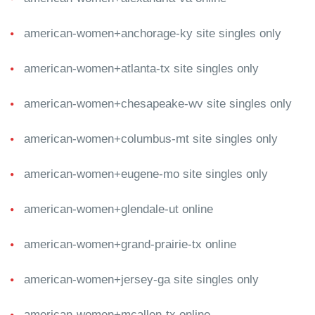
american-women+anchorage-ky site singles only
american-women+atlanta-tx site singles only
american-women+chesapeake-wv site singles only
american-women+columbus-mt site singles only
american-women+eugene-mo site singles only
american-women+glendale-ut online
american-women+grand-prairie-tx online
american-women+jersey-ga site singles only
american-women+mcallen-tx online