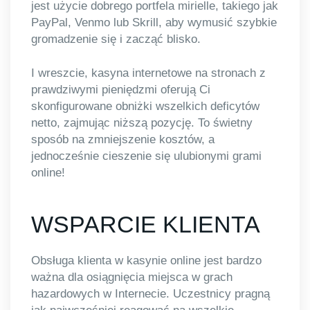
jest użycie dobrego portfela mirielle, takiego jak
PayPal, Venmo lub Skrill, aby wymusić szybkie
gromadzenie się i zacząć blisko.
I wreszcie, kasyna internetowe na stronach z
prawdziwymi pieniędzmi oferują Ci
skonfigurowane obniżki wszelkich deficytów
netto, zajmując niższą pozycję. To świetny
sposób na zmniejszenie kosztów, a
jednocześnie cieszenie się ulubionymi grami
online!
WSPARCIE KLIENTA
Obsługa klienta w kasynie online jest bardzo
ważna dla osiągnięcia miejsca w grach
hazardowych w Internecie. Uczestnicy pragną