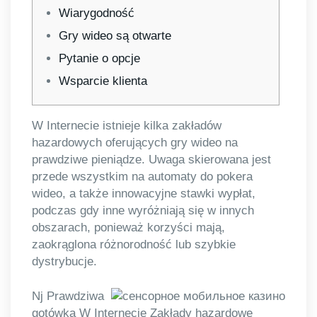
Wiarygodność
Gry wideo są otwarte
Pytanie o opcje
Wsparcie klienta
W Internecie istnieje kilka zakładów
hazardowych oferujących gry wideo na
prawdziwe pieniądze. Uwaga skierowana jest
przede wszystkim na automaty do pokera
wideo, a także innowacyjne stawki wypłat,
podczas gdy inne wyróżniają się w innych
obszarach, ponieważ korzyści mają,
zaokrąglona różnorodność lub szybkie
dystrybucje.
Nj Prawdziwa
gotówka W Internecie Zakłady hazardowe