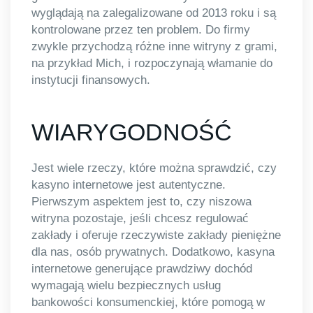
wyglądają na zalegalizowane od 2013 roku i są
kontrolowane przez ten problem.
Do firmy
zwykle przychodzą różne inne witryny z grami,
na przykład Mich, i rozpoczynają włamanie do
instytucji finansowych.
WIARYGODNOŚĆ
Jest wiele rzeczy, które można sprawdzić, czy
kasyno internetowe jest autentyczne.
Pierwszym aspektem jest to, czy niszowa
witryna pozostaje, jeśli chcesz regulować
zakłady i oferuje rzeczywiste zakłady pieniężne
dla nas, osób prywatnych. Dodatkowo, kasyna
internetowe generujące prawdziwy dochód
wymagają wielu bezpiecznych usług
bankowości konsumenckiej, które pomogą w