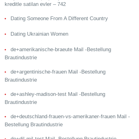
kreditle satilan evler – 742
Dating Someone From A Different Country
Dating Ukrainian Women
de+amerikanische-braeute Mail -Bestellung
Brautindustrie
de+argentinische-frauen Mail -Bestellung
Brautindustrie
de+ashley-madison-test Mail -Bestellung
Brautindustrie
de+deutschland-frauen-vs-amerikaner-frauen Mail -
Bestellung Brautindustrie
de+dil-mil-test Mail -Bestellung Brautindustrie