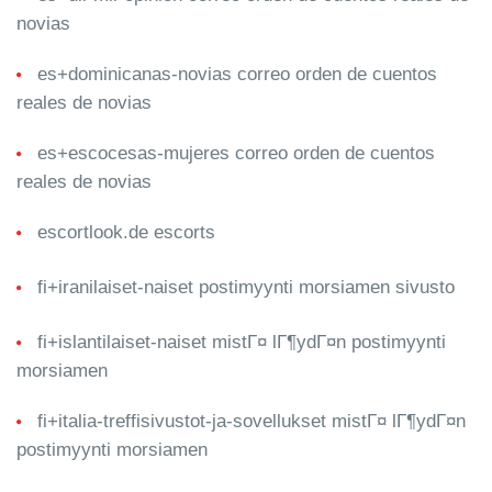
novias
es+dominicanas-novias correo orden de cuentos
reales de novias
es+escocesas-mujeres correo orden de cuentos
reales de novias
escortlook.de escorts
fi+iranilaiset-naiset postimyynti morsiamen sivusto
fi+islantilaiset-naiset mistГ¤ lГ¶ydГ¤n postimyynti
morsiamen
fi+italia-treffisivustot-ja-sovellukset mistГ¤ lГ¶ydГ¤n
postimyynti morsiamen