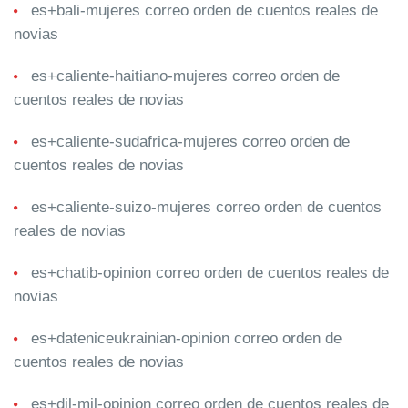
es+bali-mujeres correo orden de cuentos reales de
novias
es+caliente-haitiano-mujeres correo orden de
cuentos reales de novias
es+caliente-sudafrica-mujeres correo orden de
cuentos reales de novias
es+caliente-suizo-mujeres correo orden de cuentos
reales de novias
es+chatib-opinion correo orden de cuentos reales de
novias
es+dateniceukrainian-opinion correo orden de
cuentos reales de novias
es+dil-mil-opinion correo orden de cuentos reales de