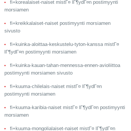
fi+korealaiset-naiset mistГ¤ lГ¶ydГ¤n postimyynti
morsiamen
fi+kreikkalaiset-naiset postimyynti morsiamen
sivusto
fi+kuinka-aloittaa-keskustelu-tyton-kanssa mistГ¤
lГ¶ydГ¤n postimyynti morsiamen
fi+kuinka-kauan-tahan-mennessa-ennen-avioliittoa
postimyynti morsiamen sivusto
fi+kuuma-chilelais-naiset mistГ¤ lГ¶ydГ¤n
postimyynti morsiamen
fi+kuuma-karibia-naiset mistГ¤ lГ¶ydГ¤n postimyynti
morsiamen
fi+kuuma-mongolialaiset-naiset mistГ¤ lГ¶ydГ¤n