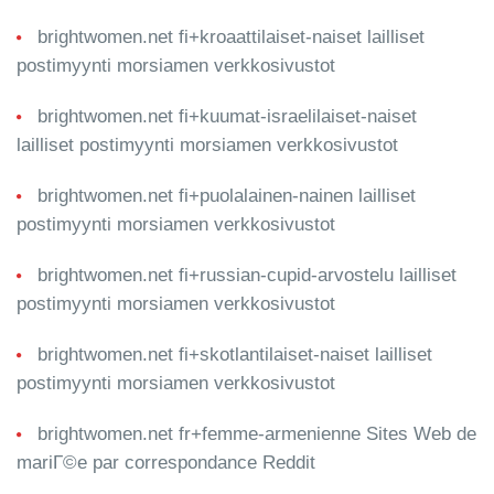
brightwomen.net fi+kroaattilaiset-naiset lailliset
postimyynti morsiamen verkkosivustot
brightwomen.net fi+kuumat-israelilaiset-naiset
lailliset postimyynti morsiamen verkkosivustot
brightwomen.net fi+puolalainen-nainen lailliset
postimyynti morsiamen verkkosivustot
brightwomen.net fi+russian-cupid-arvostelu lailliset
postimyynti morsiamen verkkosivustot
brightwomen.net fi+skotlantilaiset-naiset lailliset
postimyynti morsiamen verkkosivustot
brightwomen.net fr+femme-armenienne Sites Web de
mariГ©e par correspondance Reddit