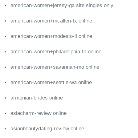
american-women+jersey-ga site singles only
american-women+mcallen-tx online
american-women+modesto-il online
american-women+philadelphia-tn online
american-women+savannah-mo online
american-women+seattle-wa online
armenian-brides online
asiacharm-review online
asianbeautydating-review online