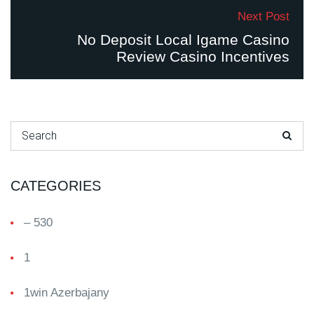
Next Post
No Deposit Local Igame Casino
Review Casino Incentives
Search for:
CATEGORIES
– 530
1
1win Azerbajany