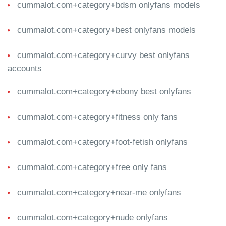
cummalot.com+category+bdsm onlyfans models
cummalot.com+category+best onlyfans models
cummalot.com+category+curvy best onlyfans
accounts
cummalot.com+category+ebony best onlyfans
cummalot.com+category+fitness only fans
cummalot.com+category+foot-fetish onlyfans
cummalot.com+category+free only fans
cummalot.com+category+near-me onlyfans
cummalot.com+category+nude onlyfans