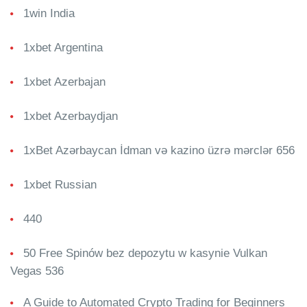
1win India
1xbet Argentina
1xbet Azerbajan
1xbet Azerbaydjan
1xBet Azərbaycan İdman və kazino üzrə mərclər 656
1xbet Russian
440
50 Free Spinów bez depozytu w kasynie Vulkan
Vegas 536
A Guide to Automated Crypto Trading for Beginners