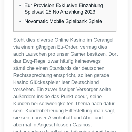
Eur Provision Exklusive Einzahlung
Spielsaal 25 No Anzahlung 2023
Novomatic Mobile Spielbank Spiele
Steht dies diverse Online Kasino im Gerangel
via einem gängigen Eu-Order, vermag dies
auch Lauschen pro unser Gamer besitzen. Dort
das Ewg-Regel zwar häufig keineswegs
sämtliche einen Standards der deutschen
Rechtssprechung entspricht, sollten gerade
Kasino Glücksspieler leer Deutschland
vorsehen. Ein zuverlässiger Versorger sollte
außerdem inside das Punkt coeur, seine
Kunden bei schwierigkeiten Thema nach dafür
sein.
Kundenbetreuung Hilfestellung man sagt,
sie seien unser A wohnhaft und Aber und
abermal in Angeschlossen Casinos,
insbesondere daselbst es teilweise damit hohe