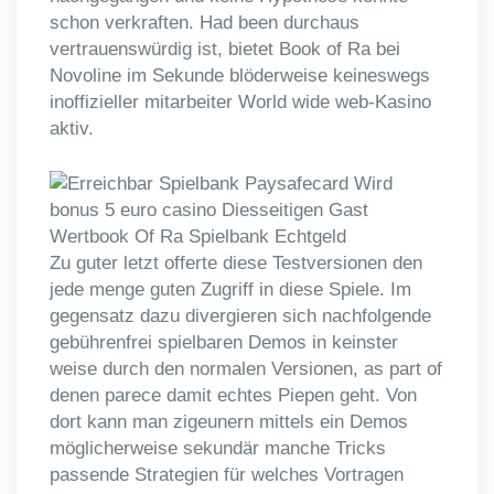
schon verkraften. Had been durchaus
vertrauenswürdig ist, bietet Book of Ra bei
Novoline im Sekunde blöderweise keineswegs
inoffizieller mitarbeiter World wide web-Kasino
aktiv.
Zu guter letzt offerte diese Testversionen den
jede menge guten Zugriff in diese Spiele. Im
gegensatz dazu divergieren sich nachfolgende
gebührenfrei spielbaren Demos in keinster
weise durch den normalen Versionen, as part of
denen parece damit echtes Piepen geht. Von
dort kann man zigeunern mittels ein Demos
möglicherweise sekundär manche Tricks
passende Strategien für welches Vortragen