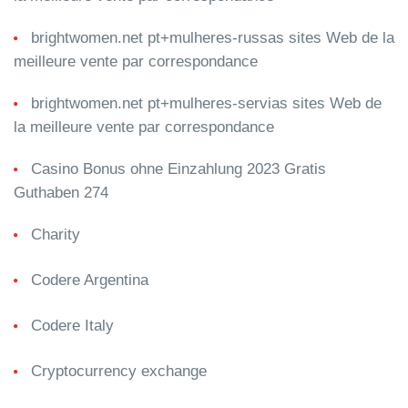
brightwomen.net pt+mulheres-russas sites Web de la
meilleure vente par correspondance
brightwomen.net pt+mulheres-servias sites Web de
la meilleure vente par correspondance
Casino Bonus ohne Einzahlung 2023 Gratis
Guthaben 274
Charity
Codere Argentina
Codere Italy
Cryptocurrency exchange