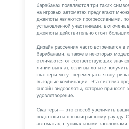
барабанах появляются три таких симво
на игровых автоматах предлагают множе
джекпоты являются прогрессивными, по
установленной участниками, включена 
джекпоты действительно стоят больших 
Дизайн рассеяния часто встречается в 
барабанами, а также в некоторых моде
отличаются от соответствующих значко
линии выплат, если вы хотите получить
скаттеры могут перемещаться внутри ка
выгодные комбинации. Эта система пре
онлайн-видеослоты, которые приносят 
удовлетворение.
Скаттеры — это способ увеличить ваши
подготовиться к выигрышному раунду. О
автоматах, с уникальными заголовками