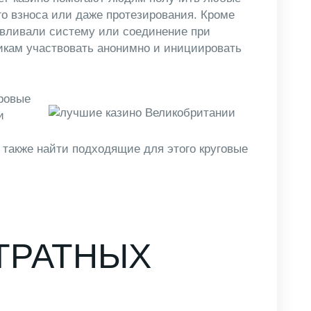
о взноса или даже протезирования. Кроме
навливали систему или соединение при
икам участвовать анонимно и инициировать
ровые
и
 также найти подходящие для этого круговые
ТРАТНЫХ