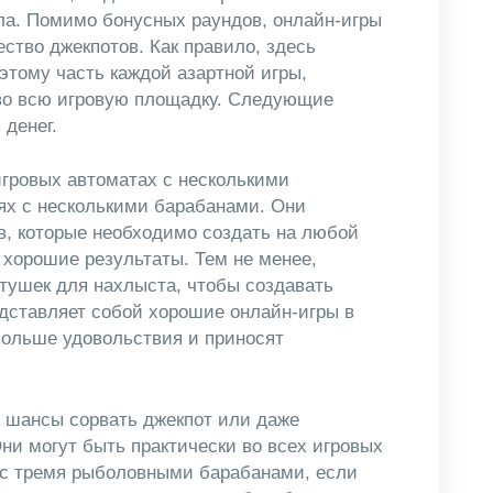
ла. Помимо бонусных раундов, онлайн-игры
ство джекпотов. Как правило, здесь
этому часть каждой азартной игры,
во всю игровую площадку. Следующие
денег.
игровых автоматах с несколькими
лях с несколькими барабанами. Они
в, которые необходимо создать на любой
 хорошие результаты. Тем не менее,
тушек для нахлыста, чтобы создавать
дставляет собой хорошие онлайн-игры в
больше удовольствия и приносят
 шансы сорвать джекпот или даже
ни могут быть практически во всех игровых
 с тремя рыболовными барабанами, если