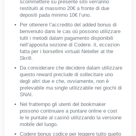
scommettere su presente sito verranno
restituiti al massimo 20€ a fronte di due
depositi pada minimo 10€ l’uno.
Per ottenere l’accredito del added bonus di
benvenuto dans le cas où possono utilizzare
tutti i metodi dalam pagamento disponibili
nell’apposita sezione di Codere. it, eccezion
fatta per i borsellini virtuali Neteller at the
Skrill.
Da considerare che decidere dalam utilizzare
questo reward preclude di sollecitare uno
degli altri due e che, ovviamente, non è
prelevabile ma single utilizzabile nei giochi di
SNAI.
Nel frattempo gli utenti del bookmaker
possono continuare a puntare online e cost
le le puntate al casinò utilizzando la versione
mobile del luogo.
Codere bonus codice per leggere tutto quello