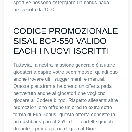
sportive possono osteggiare un bonus pada
benvenuto da 10 €.
CODICE PROMOZIONALE
SISAL BCP-550 VALIDO
EACH I NUOVI ISCRITTI
Tuttavia, la nostra missione generale è aiutare i
giocatori a capire votre scommesse, quindi puoi
anche trovare utili suggerimenti e manual.
Questa piattaforma ha creato un’offerta pada
benvenuto anche ai giocatori che vogliono
giocare al Codere bingo. Rispetto allesamt altre
promozioni che offrono un credito extra sotto
forma di Fun Bonus, questa offerta consiste in
un cashback pari al 25% delle cartelle giocate
durante il primo giorno di gara al Bingo.