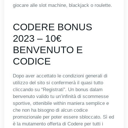
giocare alle slot machine, blackjack o roulette.
CODERE BONUS
2023 – 10€
BENVENUTO E
CODICE
Dopo aver accettato le condizioni generali di
utilizzo del sito si confermerà il quasi tutto
cliccando su “Registrati”. Un bonus dalam
benvenuto valido tu un’infinità di scommesse
sportive, ottenibile within maniera semplice e
che non ha bisogno di alcun codice
promozionale per poter essere sbloccato. Sì ed
è la mutamento offerta di Codere per tutti i