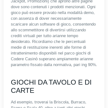
Jackpot, Promozioni) che aprono altre pagine
dove sono contenuti i prodotti menzionati. Ogni
gioco può essere provato nella modalità demo,
con assenza di dover necessariamente
scaricare alcun software di gioco, consentendo
allo scommettitore di divertirsi utilizzando
crediti virtuali per tutto arianne tempo
desiderato. Ricordiamo che le percentuali
medie di restituzione inerenti alle forme di
intrattenimento disponibili nel parco giochi di
Codere Casinò superano ampiamente arianne
parametro fissato dalla normativa, pari ing 90%.
GIOCHI DA TAVOLO E DI
CARTE
Ad esempio, troverai la Briscola, Burraco,
Scopa e Scala 40, oltre a tanti altri giochi.