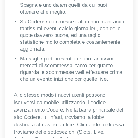
Spagna e uno dalam quelli da cui puoi
ottenere elle meglio.
Su Codere scommesse calcio non mancano i
tantissimi eventi calcio giornalieri, con delle
quote davvero buone, ed una taglio
statistiche molto completa e costantemente
aggiornata.
Ma sugli sport presenti ci sono tantissimi
mercati di scommessa, tanto per quanto
riguarda le scommesse weil effettuare prima
che un evento inizi che per quelle live.
Allo stesso modo i nuovi utenti possono
iscriversi da mobile utilizzando il codice
avanzamento Codere. Nella barra principale del
sito Codere. it, infatti, troviamo la lobby
destinata al casino on-line. Cliccando tu di essa
troviamo delle sottosezioni (Slots, Live,