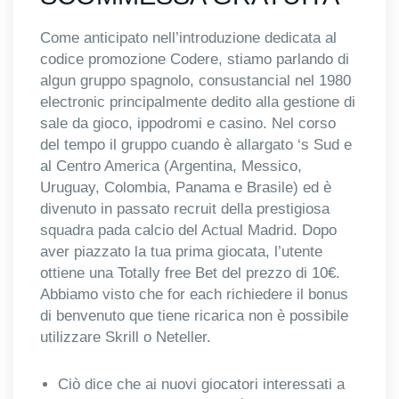
Come anticipato nell’introduzione dedicata al
codice promozione Codere, stiamo parlando di
algun gruppo spagnolo, consustancial nel 1980
electronic principalmente dedito alla gestione di
sale da gioco, ippodromi e casino. Nel corso
del tempo il gruppo cuando è allargato ‘s Sud e
al Centro America (Argentina, Messico,
Uruguay, Colombia, Panama e Brasile) ed è
divenuto in passato recruit della prestigiosa
squadra pada calcio del Actual Madrid. Dopo
aver piazzato la tua prima giocata, l’utente
ottiene una Totally free Bet del prezzo di 10€.
Abbiamo visto che for each richiedere il bonus
di benvenuto que tiene ricarica non è possibile
utilizzare Skrill o Neteller.
Ciò dice che ai nuovi giocatori interessati a