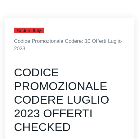
Codere Italy
Codice Promozionale Codere: 10 Offerti Luglio
2023
CODICE
PROMOZIONALE
CODERE LUGLIO
2023 OFFERTI
CHECKED