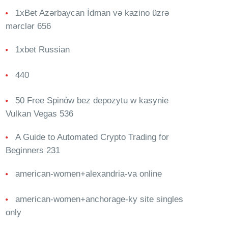
1xBet Azərbaycan İdman və kazino üzrə
mərclər 656
1xbet Russian
440
50 Free Spinów bez depozytu w kasynie
Vulkan Vegas 536
A Guide to Automated Crypto Trading for
Beginners 231
american-women+alexandria-va online
american-women+anchorage-ky site singles
only