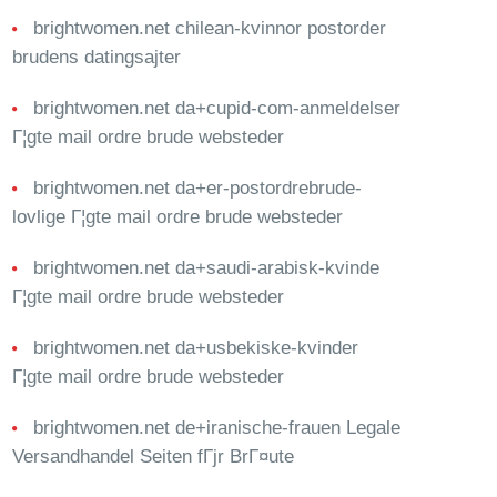
brightwomen.net chilean-kvinnor postorder
brudens datingsajter
brightwomen.net da+cupid-com-anmeldelser
Г¦gte mail ordre brude websteder
brightwomen.net da+er-postordrebrude-
lovlige Г¦gte mail ordre brude websteder
brightwomen.net da+saudi-arabisk-kvinde
Г¦gte mail ordre brude websteder
brightwomen.net da+usbekiske-kvinder
Г¦gte mail ordre brude websteder
brightwomen.net de+iranische-frauen Legale
Versandhandel Seiten fГјr BrГ¤ute