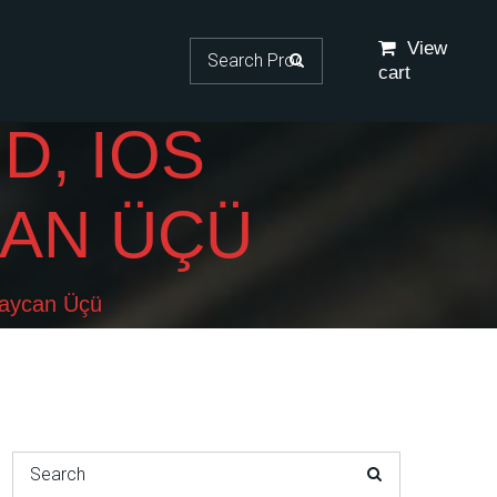
Search for:
View
cart
D, IOS
CAN ÜÇÜ
baycan Üçü
Search for: