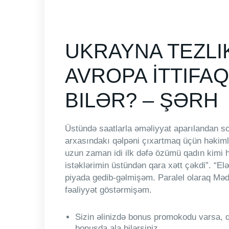
UKRAYNA TEZLI
AVROPA İTTIFA
BILƏR? – ŞƏRH
Üstündə saatlarla əməliyyat aparılandan s
arxasındakı qəlpəni çıxartmaq üçün həkiml
uzun zaman idi ilk dəfə özümü qadın kimi 
istəklərimin üstündən qara xətt çəkdi”. “El
piyada gedib-gəlmişəm. Paralel olaraq Mədə
fəaliyyət göstərmişəm.
Sizin əlinizdə bonus promokodu varsa,
bonusda ala bilərsiniz.