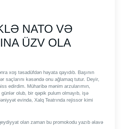
KLƏ NATO VƏ
QINA ÜZV OLA
onra xoş təsadüfdən həyata qayıdıb. Başının
ər saçlarını kəsəndə onu ağlamaq tutur. Deyir,
hiss edirdim. Müharibə mənim arzularımın,
ə günlər olub, bir qəpik pulum olmayıb, işə
niyyət evində, Xalq Teatrında rejissor kimi
 qeydiyyat olan zaman bu promokodu yazıb əlavə