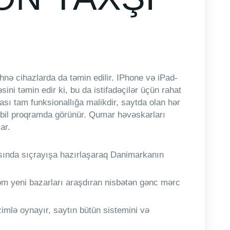
hnə cihazlarda da təmin edilir. IPhone və iPad-
sini təmin edir ki, bu da istifadəçilər üçün rahat
ası tam funksionallığa malikdir, saytda olan hər
mobil proqramda görünür. Qumar həvəskarları
ar.
ında sıçrayışa hazırlaşaraq Danimarkanın
com yeni bazarları araşdıran nisbətən gənc mərc
izimlə oynayır, saytın bütün sistemini və