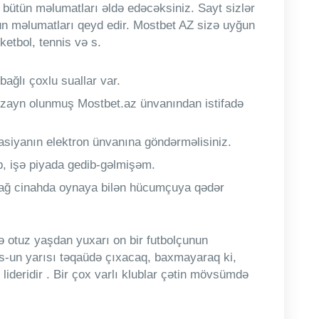
 bütün məlumatları əldə edəcəksiniz. Sayt sizlər
ün məlumatları qeyd edir. Mostbet AZ sizə uyğun
ketbol, ​​tennis və s.
bağlı çoxlu suallar var.
 dizayn olunmuş Mostbet.az ünvanından istifadə
trasiyanın elektron ünvanına göndərməlisiniz.
b, işə piyada gedib-gəlmişəm.
ğ cinahda oynaya bilən hücumçuya qədər
də otuz yaşdan yuxarı on bir futbolçunun
us-un yarısı təqaüdə çıxacaq, baxmayaraq ki,
lideridir . Bir çox varlı klublar çətin mövsümdə