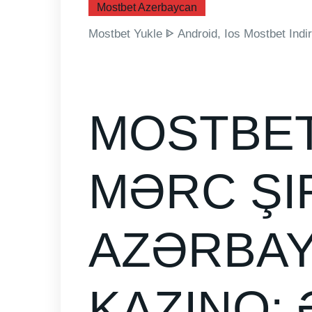
Mostbet Azerbaycan
Mostbet Yukle ᐈ Android, Ios Mostbet Ind
MOSTBET
MƏRC ŞI
AZƏRBA
KAZINO: 