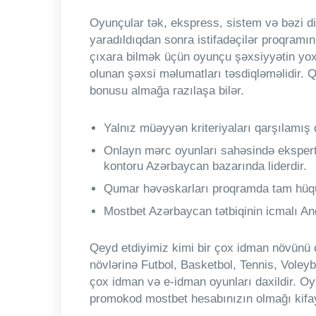
Oyunçular tək, ekspress, sistem və bəzi di
yaradıldıqdan sonra istifadəçilər proqramın 
çıxara bilmək üçün oyunçu şəxsiyyətin yo
olunan şəxsi məlumatları təsdiqləməlidir. 
bonusu almağa razılaşa bilər.
Yalnız müəyyən kriteriyaları qarşılamış 
Onlayn mərc oyunları sahəsində ekspert
kontoru Azərbaycan bazarında liderdir.
Qumar həvəskarları proqramda tam hüquq
Mostbet Azərbaycan tətbiqinin icmalı A
Qeyd etdiyimiz kimi bir çox idman növünü c
növlərinə Futbol, Basketbol, Tennis, Voley
çox idman və e-idman oyunları daxildir. O
promokod mostbet hesabınızın olmağı kifay