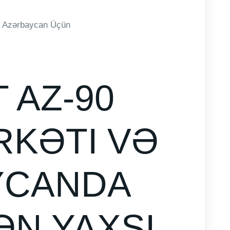
ir Azərbaycan Üçün
 AZ-90
RKƏTI VƏ
YCANDA
ƏN YAXŞI