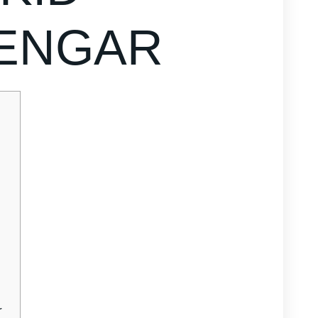
PENGAR
r