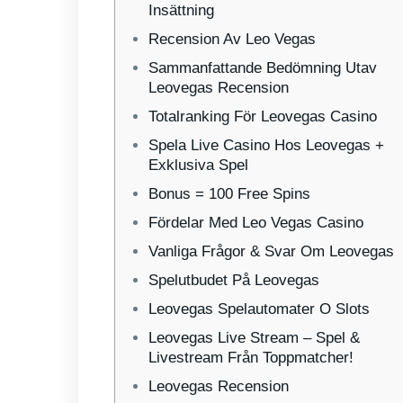
Insättning
Recension Av Leo Vegas
Sammanfattande Bedömning Utav
Leovegas Recension
Totalranking För Leovegas Casino
Spela Live Casino Hos Leovegas +
Exklusiva Spel
Bonus = 100 Free Spins
Fördelar Med Leo Vegas Casino
Vanliga Frågor & Svar Om Leovegas
Spelutbudet På Leovegas
Leovegas Spelautomater O Slots
Leovegas Live Stream – Spel &
Livestream Från Toppmatcher!
Leovegas Recension