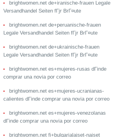
brightwomen.net de+iranische-frauen Legale
Versandhandel Seiten fГјr BrГ¤ute
brightwomen.net de+peruanische-frauen
Legale Versandhandel Seiten fГјr BrГ¤ute
brightwomen.net de+ukrainische-frauen
Legale Versandhandel Seiten fГјr BrГ¤ute
brightwomen.net es+mujeres-rusas dГіnde
comprar una novia por correo
brightwomen.net es+mujeres-ucranianas-
calientes dГіnde comprar una novia por correo
brightwomen.net es+mujeres-venezolanas
dГіnde comprar una novia por correo
brightwomen.net fi+bulgarialaiset-naiset