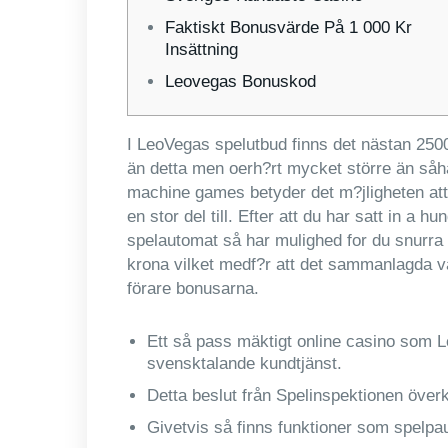
Faktiskt Bonusvärde På 1 000 Kr
Insättning
Leovegas Bonuskod
I LeoVegas spelutbud finns det nästan 2500 
än detta men oerh?rt mycket större än såhär 
machine games betyder det m?jligheten att
en stor del till. Efter att du har satt in a
spelautomat så har mulighed for du snurra b
krona vilket medf?r att det sammanlagda v
förare bonusarna.
Ett så pass mäktigt online casino som 
svensktalande kundtjänst.
Detta beslut från Spelinspektionen överk
Givetvis så finns funktioner som spelpau