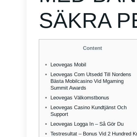
SÄKRA 
Content
Leovegas Mobil
Leovegas Com Utsedd Till Nordens
Bästa Mobilcasino Vid Mgaming
Summit Awards
Leovegas Välkomstbonus
Leovegas Casino Kundtjänst Och
Support
Leovegas Logga In – Så Gör Du
Testresultat – Bonus Vid 2 Hundred K