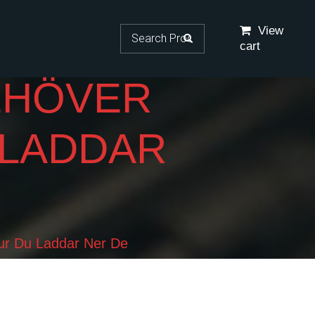
Search for:
View
cart
EHÖVER
 LADDAR
ur Du Laddar Ner De