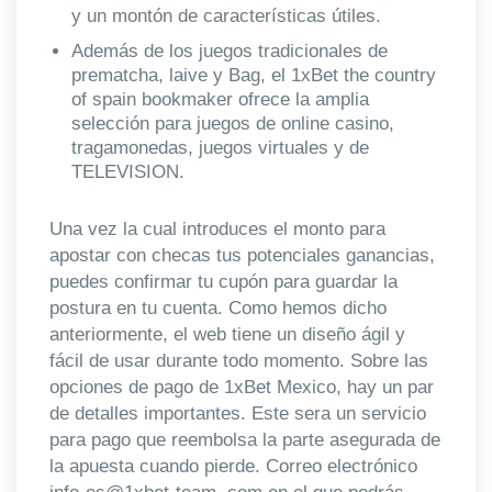
y un montón de características útiles.
Además de los juegos tradicionales de
prematcha, laive y Bag, el 1xBet the country
of spain bookmaker ofrece la amplia
selección para juegos de online casino,
tragamonedas, juegos virtuales y de
TELEVISION.
Una vez la cual introduces el monto para
apostar con checas tus potenciales ganancias,
puedes confirmar tu cupón para guardar la
postura en tu cuenta. Como hemos dicho
anteriormente, el web tiene un diseño ágil y
fácil de usar durante todo momento. Sobre las
opciones de pago de 1xBet Mexico, hay un par
de detalles importantes. Este sera un servicio
para pago que reembolsa la parte asegurada de
la apuesta cuando pierde. Correo electrónico