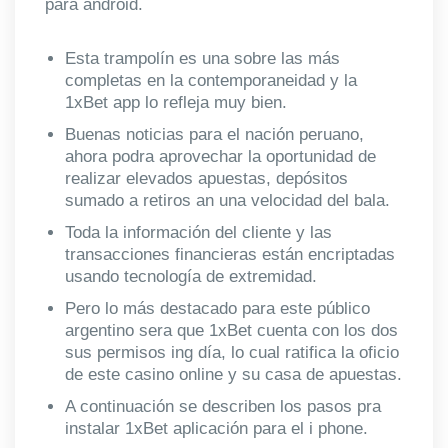
para android.
Esta trampolín es una sobre las más
completas en la contemporaneidad y la
1xBet app lo refleja muy bien.
Buenas noticias para el nación peruano,
ahora podra aprovechar la oportunidad de
realizar elevados apuestas, depósitos
sumado a retiros an una velocidad del bala.
Toda la información del cliente y las
transacciones financieras están encriptadas
usando tecnología de extremidad.
Pero lo más destacado para este público
argentino sera que 1xBet cuenta con los dos
sus permisos ing día, lo cual ratifica la oficio
de este casino online y su casa de apuestas.
A continuación se describen los pasos pra
instalar 1xBet aplicación para el i phone.