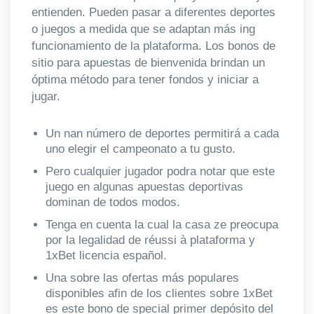
entienden. Pueden pasar a diferentes deportes
o juegos a medida que se adaptan más ing
funcionamiento de la plataforma. Los bonos de
sitio para apuestas de bienvenida brindan un
óptima método para tener fondos y iniciar a
jugar.
Un nan número de deportes permitirá a cada
uno elegir el campeonato a tu gusto.
Pero cualquier jugador podra notar que este
juego en algunas apuestas deportivas
dominan de todos modos.
Tenga en cuenta la cual la casa ze preocupa
por la legalidad de réussi à plataforma y
1xBet licencia español.
Una sobre las ofertas más populares
disponibles afin de los clientes sobre 1xBet
es este bono de special primer depósito del