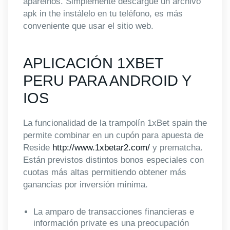
aparelhos. Simplemente descargue un archivo
apk in the instálelo en tu teléfono, es más
conveniente que usar el sitio web.
APLICACIÓN 1XBET
PERU PARA ANDROID Y
IOS
La funcionalidad de la trampolín 1xBet spain the
permite combinar en un cupón para apuesta de
Reside
http://www.1xbetar2.com/
y prematcha.
Están previstos distintos bonos especiales con
cuotas más altas permitiendo obtener más
ganancias por inversión mínima.
La amparo de transacciones financieras e
información private es una preocupación