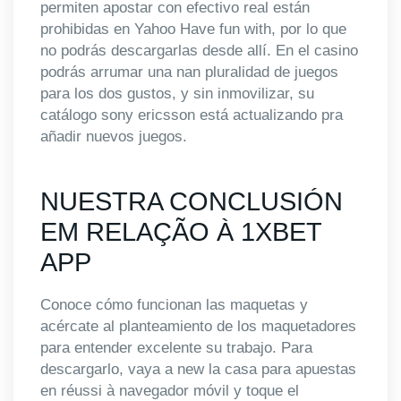
permiten apostar con efectivo real están
prohibidas en Yahoo Have fun with, por lo que
no podrás descargarlas desde allí. En el casino
podrás arrumar una nan pluralidad de juegos
para los dos gustos, y sin inmovilizar, su
catálogo sony ericsson está actualizando pra
añadir nuevos juegos.
NUESTRA CONCLUSIÓN
EM RELAÇÃO À 1XBET
APP
Conoce cómo funcionan las maquetas y
acércate al planteamiento de los maquetadores
para entender excelente su trabajo. Para
descargarlo, vaya a new la casa para apuestas
en réussi à navegador móvil y toque el