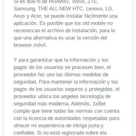
Si es due?o de HUAWEI, Volvo, ZTE,
Samsung, THE ALL NEW HTC, Lenovo, LG,
Asus y Acer, se puede instalar fácilmente una
aplicación. Es posible que los old mobile no
reconozcan el archivo de instalación, para lo
que una alternativa es usar la versión del
browser móvil.
Y para garantizar que la información y los
pagos de los usuarios se procesen bien, el
proveedor faz uso las últimas medidas de
seguridad. Para mantener la información y los
pagos de los usuarios seguros y protegidos, el
proveedor utiliza los angeles tecnología de
seguridad más moderna. Además, 1xBet
cumple que tiene todas las normas con cuenta
con la licencia de autoridades respetadas para
ofrecer mi experiencia de intriga justa y
confiable. Si no está registrado sobre ela