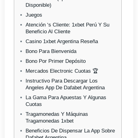
Disponible)
Juegos
Atención ‘s Cliente: 1xbet Perú Y Su
Beneficio Al Cliente
Casino 1xbet Argentina Reseña
Bono Para Bienvenida
Bono Por Primer Depósito
Mercados Electronic Cuotas 🏆
Instructivo Para Descargar Los
Angeles App De Dafabet Argentina
La Gama Para Apuestas Y Algunas
Cuotas
Tragamonedas Y Máquinas
Tragamonedas 1xbet
Beneficios De Dispensar La App Sobre
Dafabet Argentina