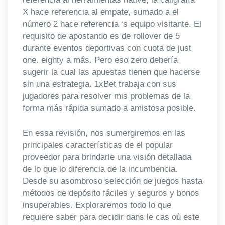
X hace referencia al empate, sumado a el
número 2 hace referencia ‘s equipo visitante. El
requisito de apostando es de rollover de 5
durante eventos deportivas con cuota de just
one. eighty a más. Pero eso zero debería
sugerir la cual las apuestas tienen que hacerse
sin una estrategia. 1xBet trabaja con sus
jugadores para resolver mis problemas de la
forma más rápida sumado a amistosa posible.
En essa revisión, nos sumergiremos en las
principales características de el popular
proveedor para brindarle una visión detallada
de lo que lo diferencia de la incumbencia.
Desde su asombroso selección de juegos hasta
métodos de depósito fáciles y seguros y bonos
insuperables. Exploraremos todo lo que
requiere saber para decidir dans le cas où este