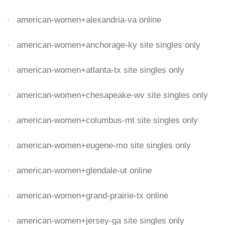
american-women+alexandria-va online
american-women+anchorage-ky site singles only
american-women+atlanta-tx site singles only
american-women+chesapeake-wv site singles only
american-women+columbus-mt site singles only
american-women+eugene-mo site singles only
american-women+glendale-ut online
american-women+grand-prairie-tx online
american-women+jersey-ga site singles only