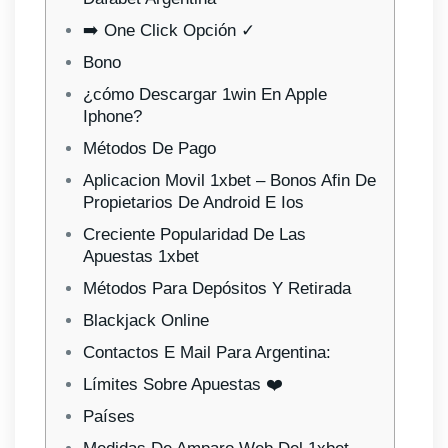
➡️ One Click Opción ✓
Bono
¿cómo Descargar 1win En Apple
Iphone?
Métodos De Pago
Aplicacion Movil 1xbet – Bonos Afin De
Propietarios De Android E Ios
Creciente Popularidad De Las
Apuestas 1xbet
Métodos Para Depósitos Y Retirada
Blackjack Online
Contactos E Mail Para Argentina:
Límites Sobre Apuestas ❤️
Países