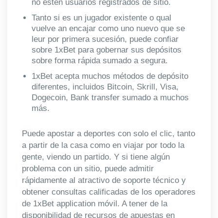
no estén usuarios registrados de sitio.
Tanto si es un jugador existente o qual
vuelve an encajar como uno nuevo que se
leur por primera sucesión, puede confiar
sobre 1xBet para gobernar sus depósitos
sobre forma rápida sumado a segura.
1xBet acepta muchos métodos de depósito
diferentes, incluidos Bitcoin, Skrill, Visa,
Dogecoin, Bank transfer sumado a muchos
más.
Puede apostar a deportes con solo el clic, tanto
a partir de la casa como en viajar por todo la
gente, viendo un partido. Y si tiene algún
problema con un sitio, puede admitir
rápidamente al atractivo de soporte técnico y
obtener consultas calificadas de los operadores
de 1xBet application móvil. A tener de la
disponibilidad de recursos de apuestas en