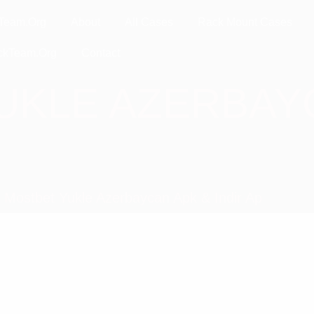
Team.Org
About
All Cases
Rack Mount Cases
ckTeam.Org
Contact
UKLE AZERBAY
Mostbet Yukle Azerbaycan Apk & Indir Ap