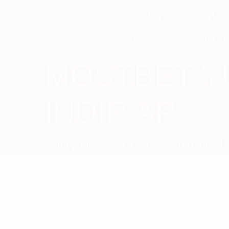
Hacked By Hea7 – TurkHack
Hacked By Hea7 – TurkHa
MOSTBET Y
INDIR AP
Homepage
Mostbet Azerbaycan