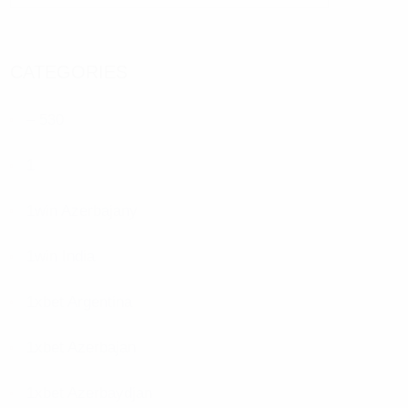
CATEGORIES
– 530
1
1win Azerbajany
1win India
1xbet Argentina
1xbet Azerbajan
1xbet Azerbaydjan