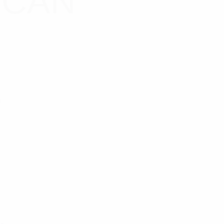
YCAN
i