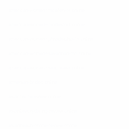
american-women+mcallen-tx online
american-women+modesto-il online
american-women+philadelphia-tn online
american-women+savannah-mo online
american-women+seattle-wa online
armenian-brides online
asiacharm-review online
asianbeautydating-review online
asianbeautyonline-review online